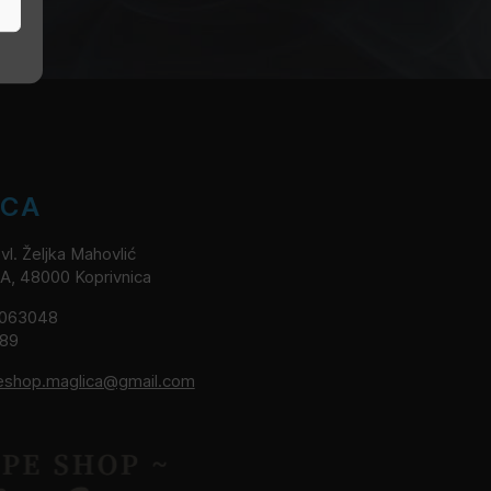
ICA
l. Željka Mahovlić
2A, 48000 Koprivnica
8063048
189
eshop.maglica@gmail.com