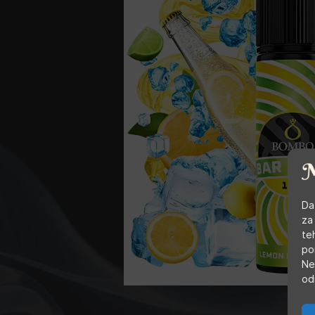
Da
za
te
po
Ne
od