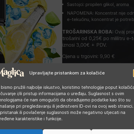
Sastojci: propilen glikol, aroma
NAPOMENA: Koncentrat nije odma
e-tekućinu, koncentrat je potreb
TROŠARINSKA ROBA:
Ovaj proi
trošarini od 0,25€ po mililitru e-t
iznosi 3,00€ + PDV.
Cijena u trgovini:
9,90
€
Upravljajte pristankom za kolačiće
Kategorije:
Arome
,
DIY tekućine
Oznaka:
Bombo
 bismo pružili najbolje iskustvo, koristimo tehnologije poput kolačić
 čuvanje i/ili pristup informacijama o uređaju. Suglasnost s ovim
hnologijama će nam omogućiti da obrađujemo podatke kao što su
našanje pri pregledavanju ili jedinstveni ID-ovi na ovoj web stranici.
pristanak ili povlačenje suglasnosti može negativno utjecati na
ređene karakteristike i funkcije.