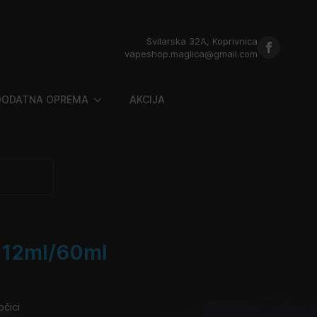
Svilarska 32A, Koprivnica
vapeshop.maglica@gmail.com
DODATNA OPREMA
AKCIJA
 12ml/60ml
očici