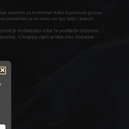
h spreman za korištenje! Kako bi proizveli gotovu
no pomiješati sa nic shot-om (po želji) i bazom.
zvod je trošarinska roba te podliježe državnoj
ekućine. U krajnjoj cijeni artikla udio trošarine
a