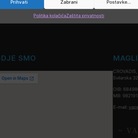
Prihvati
Zabrani
Postavke...
Politika kolačića
Zaštita privatnosti
GDJE SMO
MAGL
CROVADIS, v
Svilarska 3
OIB: 6849
MB: 98219
E-mail:
vap