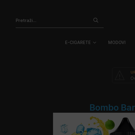
Search
for:
E-CIGARETE
MODOVI
U
Ov
Bombo Bar