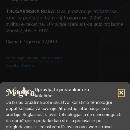
TROŠARINSKA ROBA:
Ovaj proizvod je trošarinska
roba te podliježe državnoj trošarini od 0,25€ po
mililitru e-tekućine. U krajnjoj cijeni artikla udio trošarine
iznosi 2,50€ + PDV.
Cijena u trgovini:
12,80
€
Kategorije:
Arome
,
DIY tekućine
Oznaka:
Bombo
Upravljajte pristankom za
kolačiće
Da bismo pružili najbolje iskustvo, koristimo tehnologije
poput kolačića za čuvanje i/ili pristup informacijama o
uređaju. Suglasnost s ovim tehnologijama će nam omogućiti
da obrađujemo podatke kao što su ponašanje pri
pregledavanju ili jedinstveni ID-ovi na ovoj web stranici.