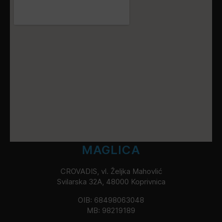
MAGLICA
CROVADIS, vl. Željka Mahovlić
Svilarska 32A, 48000 Koprivnica
OIB: 68498063048
MB: 98219189