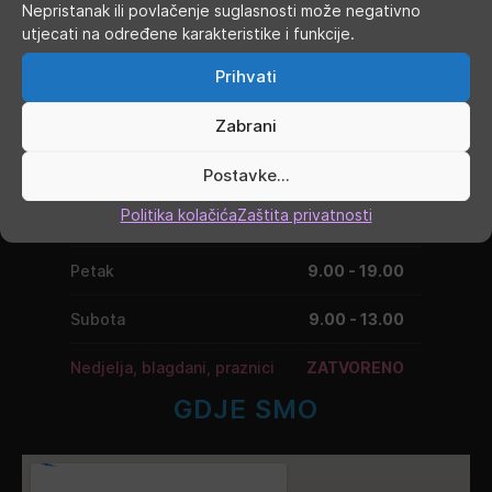
Nepristanak ili povlačenje suglasnosti može negativno
RADNO VRIJEME
utjecati na određene karakteristike i funkcije.
Prihvati
Ponedjeljak
9.00 - 19.00
Zabrani
Utorak
9.00 - 16.00
Srijeda
Postavke...
9.00 - 16.00
Politika kolačića
Zaštita privatnosti
Četvrtak
9.00 - 16.00
Petak
9.00 - 19.00
Subota
9.00 - 13.00
Nedjelja, blagdani, praznici
ZATVORENO
GDJE SMO