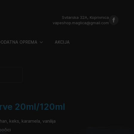
Svilarska 32A, Koprivnica
vapeshop.maglica@gmail.com
DODATNA OPREMA
AKCIJA
erve 20ml/120ml
uhan, keks, karamela, vanilija
bočici