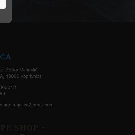
ICA
l. Željka Mahovlić
2A, 48000 Koprivnica
8063048
189
eshop.maglica@gmail.com