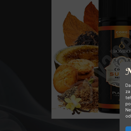
Da
za
te
po
Ne
od