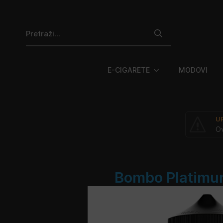
Search
for:
E-CIGARETE
MODOVI
U
Ov
Bombo Platimun