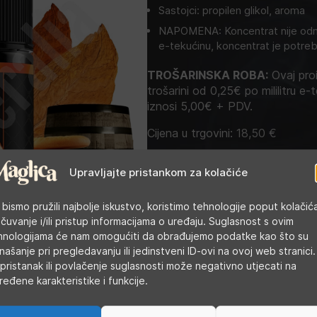
Sastojci: propilen glikol, aroma
NAPOMENA: Koncentrat nije odma
e-tekućinu, koncentrat je potreb
TROŠARINSKA ROBA:
Ovaj proi
trošarini od 0,25€ po mililitru e-t
iznosi 5,00€ + PDV.
Cijena u trgovini:
18,50
€
Upravljajte pristankom za kolačiće
Kategorije:
Arome
,
DIY tekućine
Oznaka:
Bombo
 bismo pružili najbolje iskustvo, koristimo tehnologije poput kolačić
 čuvanje i/ili pristup informacijama o uređaju. Suglasnost s ovim
hnologijama će nam omogućiti da obrađujemo podatke kao što su
našanje pri pregledavanju ili jedinstveni ID-ovi na ovoj web stranici.
pristanak ili povlačenje suglasnosti može negativno utjecati na
ređene karakteristike i funkcije.