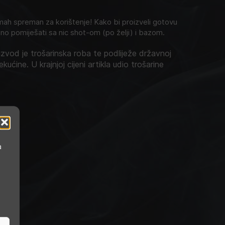
h spreman za korištenje! Kako bi proizveli gotovu
no pomiješati sa nic shot-om (po želji) i bazom.
zvod je trošarinska roba te podliježe državnoj
ekućine. U krajnjoj cijeni artikla udio trošarine
a