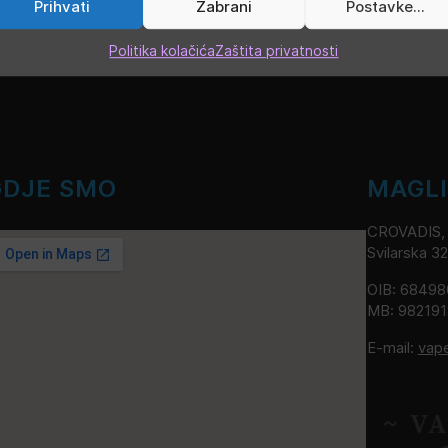
Prihvati
Zabrani
Postavke...
Politika kolačića
Zaštita privatnosti
GDJE SMO
MAGL
CROVADIS, v
Svilarska 3
OIB: 6849
MB: 98219
E-mail:
vap