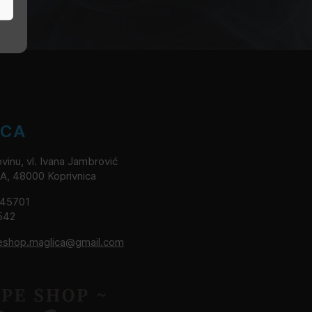
ICA
vinu, vl. Ivana Jambrović
2A, 48000 Koprivnica
245701
542
eshop.maglica@gmail.com