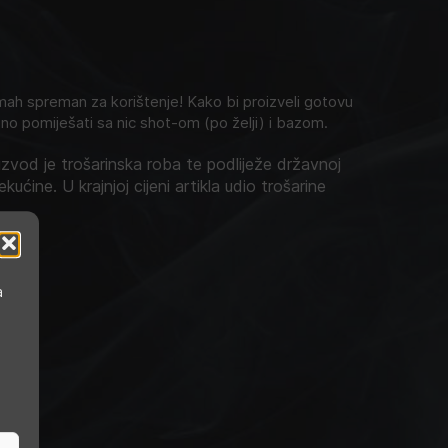
h spreman za korištenje! Kako bi proizveli gotovu
no pomiješati sa nic shot-om (po želji) i bazom.
zvod je trošarinska roba te podliježe državnoj
ekućine. U krajnjoj cijeni artikla udio trošarine
a
e