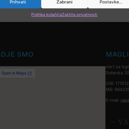
Prihvati
Zabrani
Postavke...
Politika kolačića
Zaštita privatnosti
GDJE SMO
MAGL
obrt za trgo
Svilarska 3
OIB: 17151
MB: 98423
E-mail:
vap