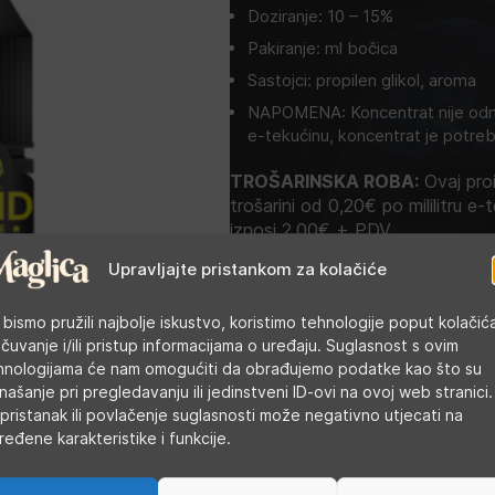
Doziranje: 10 – 15%
Pakiranje: ml bočica
Sastojci: propilen glikol, aroma
NAPOMENA: Koncentrat nije odma
e-tekućinu, koncentrat je potreb
TROŠARINSKA ROBA:
Ovaj proi
trošarini od 0,20€ po mililitru e-t
iznosi 2,00€ + PDV.
Upravljajte pristankom za kolačiće
Cijena u trgovini:
6,80
€
 bismo pružili najbolje iskustvo, koristimo tehnologije poput kolačić
Kategorije:
Arome
,
DIY tekućine
 čuvanje i/ili pristup informacijama o uređaju. Suglasnost s ovim
Oznake:
duhanska aroma
,
Eliquid Franc
hnologijama će nam omogućiti da obrađujemo podatke kao što su
našanje pri pregledavanju ili jedinstveni ID-ovi na ovoj web stranici.
pristanak ili povlačenje suglasnosti može negativno utjecati na
ređene karakteristike i funkcije.