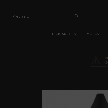
Search
for:
E-CIGARETE
MODOVI
U
Ov