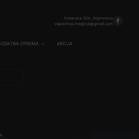
Svilarska 32A, Koprivnica
vapeshop.maglica@gmail.com
DODATNA OPREMA
AKCIJA
l
na