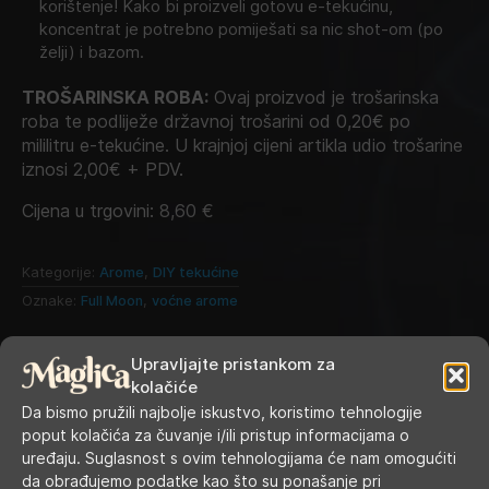
korištenje! Kako bi proizveli gotovu e-tekućinu,
koncentrat je potrebno pomiješati sa nic shot-om (po
želji) i bazom.
TROŠARINSKA ROBA:
Ovaj proizvod je trošarinska
roba te podliježe državnoj trošarini od 0,20€ po
mililitru e-tekućine. U krajnjoj cijeni artikla udio trošarine
iznosi 2,00€ + PDV.
Cijena u trgovini:
8,60
€
Kategorije:
Arome
,
DIY tekućine
Oznake:
Full Moon
,
voćne arome
Upravljajte pristankom za
kolačiće
Da bismo pružili najbolje iskustvo, koristimo tehnologije
poput kolačića za čuvanje i/ili pristup informacijama o
uređaju. Suglasnost s ovim tehnologijama će nam omogućiti
da obrađujemo podatke kao što su ponašanje pri