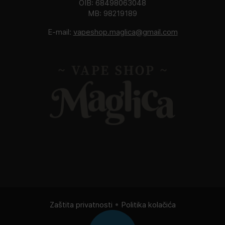
OIB: 68498063048
MB: 98219189
E-mail:
vapeshop.maglica@gmail.com
Zaštita privatnosti
•
Politika kolačića