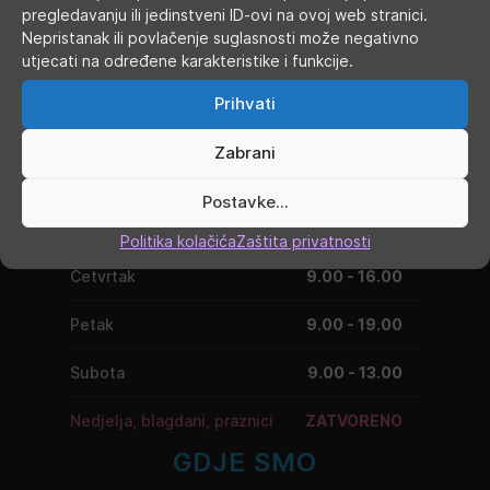
pregledavanju ili jedinstveni ID-ovi na ovoj web stranici.
Nepristanak ili povlačenje suglasnosti može negativno
utjecati na određene karakteristike i funkcije.
RADNO VRIJEME
Prihvati
Ponedjeljak
9.00 - 19.00
Zabrani
Utorak
9.00 - 16.00
Postavke...
Srijeda
9.00 - 16.00
Politika kolačića
Zaštita privatnosti
Četvrtak
9.00 - 16.00
Petak
9.00 - 19.00
Subota
9.00 - 13.00
Nedjelja, blagdani, praznici
ZATVORENO
GDJE SMO