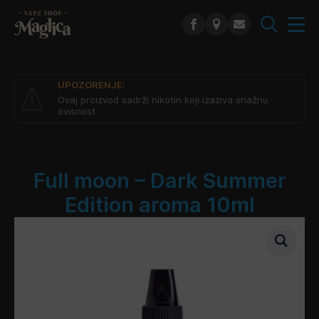
Search
for:
UPOZORENJE:
Ovaj proizvod sadrži nikotin koji izaziva snažnu
ovisnost.
Full moon – Dark Summer
Edition aroma 10ml