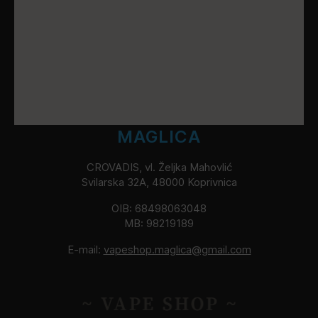
MAGLICA
CROVADIS, vl. Željka Mahovlić
Svilarska 32A, 48000 Koprivnica
OIB: 68498063048
MB: 98219189
E-mail:
vapeshop.maglica@gmail.com