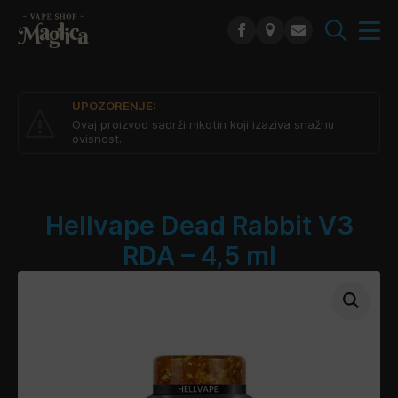
Search
for:
UPOZORENJE:
Ovaj proizvod sadrži nikotin koji izaziva snažnu
ovisnost.
Hellvape Dead Rabbit V3
RDA – 4,5 ml