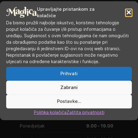
Upravljajte pristankom za
Cijena u trgovini:
28,80
€
kolačiće
Da bismo pružili najbolje iskustvo, koristimo tehnologije
Kategorije:
Atomizeri
,
Atomizeri sa samoizradom grijača
poput kolačića za čuvanje i/ili pristup informacijama o
uređaju. Suglasnost s ovim tehnologijama će nam omogućiti
Oznake:
Dead rabbit
,
Hellvape
,
RDA
da obrađujemo podatke kao što su ponašanje pri
pregledavanju ili jedinstveni ID-ovi na ovoj web stranici.
Nepristanak ili povlačenje suglasnosti može negativno
utjecati na određene karakteristike i funkcije.
Prihvati
Zabrani
Postavke...
RADNO VRIJEME
Politika kolačića
Zaštita privatnosti
Ponedjeljak
9.00 - 19.00