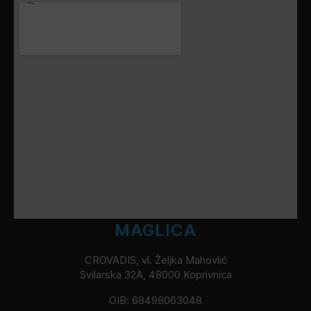
MAGLICA
CROVADIS, vl. Željka Mahovlić
Svilarska 32A, 48000 Koprivnica
OIB: 68498063048