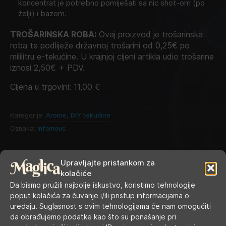
koncentrat je potrebno pomiješati sa nic shot-om (po
želji) i bazom.
TROŠARINSKA ROBA:
Ovaj proizvod je trošarinska
roba te podliježe državnoj trošarini od 0,25€ po
mililitru e-tekućine. U krajnjoj cijeni artikla udio trošarine
iznosi 2,50€ + PDV.
Cijena u trgovini:
11,00
€
Kategorije:
Arome
,
DIY tekućine
Oznaka:
Infamous
Upravljajte pristankom za
kolačiće
Da bismo pružili najbolje iskustvo, koristimo tehnologije
poput kolačića za čuvanje i/ili pristup informacijama o
uređaju. Suglasnost s ovim tehnologijama će nam omogućiti
da obrađujemo podatke kao što su ponašanje pri