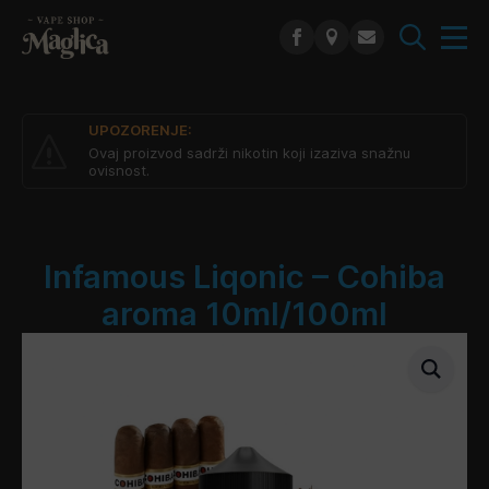
Search
for:
UPOZORENJE:
Ovaj proizvod sadrži nikotin koji izaziva snažnu
ovisnost.
Infamous Liqonic – Cohiba
aroma 10ml/100ml