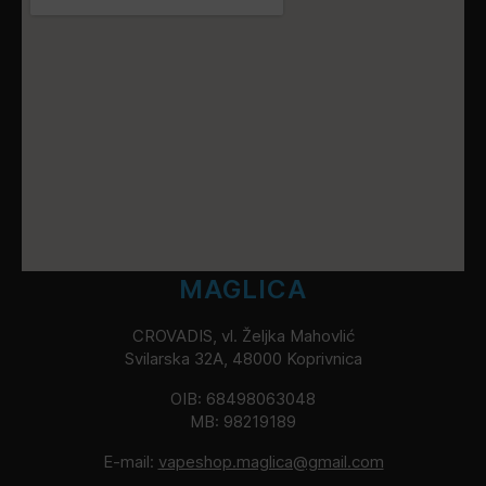
MAGLICA
CROVADIS, vl. Željka Mahovlić
Svilarska 32A, 48000 Koprivnica
OIB: 68498063048
MB: 98219189
E-mail:
vapeshop.maglica@gmail.com