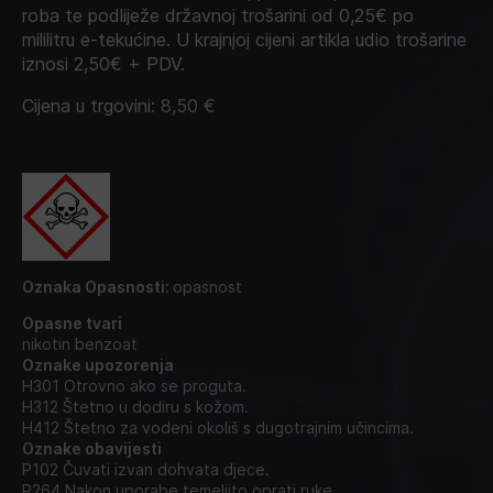
roba te podliježe državnoj trošarini od 0,25€ po
mililitru e-tekućine. U krajnjoj cijeni artikla udio trošarine
iznosi 2,50€ + PDV.
Cijena u trgovini:
8,50
€
Oznaka Opasnosti:
opasnost
Opasne tvari
nikotin benzoat
Oznake upozorenja
H301 Otrovno ako se proguta.
H312 Štetno u dodiru s kožom.
H412 Štetno za vodeni okoliš s dugotrajnim učincima.
Oznake obavijesti
P102 Čuvati izvan dohvata djece.
P264 Nakon uporabe temeljito oprati ruke.