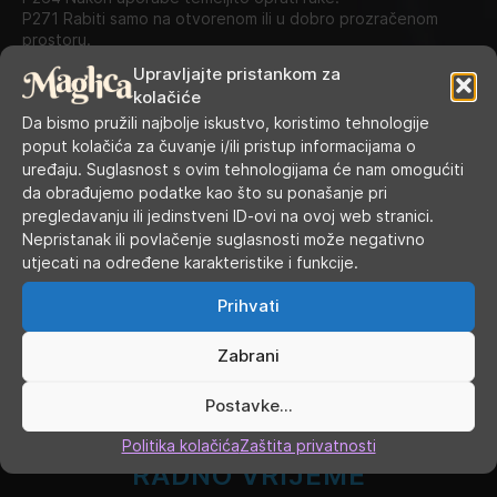
P271 Rabiti samo na otvorenom ili u dobro prozračenom
prostoru.
P301 + P31 AKO SE PROGUTA: odmah nazvati CENTAR ZA
Upravljajte pristankom za
KONTROLU OTROVANJA/liječnika
kolačiće
P405 Skladištiti pod ključem.
Da bismo pružili najbolje iskustvo, koristimo tehnologije
P501 Odložiti sadržaj/spremnik u skladu s lokalnim propisima
o odvojenom sakupljanju otpada.
poput kolačića za čuvanje i/ili pristup informacijama o
uređaju. Suglasnost s ovim tehnologijama će nam omogućiti
Kategorije:
10 ml nic salt e-tekućine
,
E-tekućine
da obrađujemo podatke kao što su ponašanje pri
Oznake:
JNR
,
nic salt
pregledavanju ili jedinstveni ID-ovi na ovoj web stranici.
Nepristanak ili povlačenje suglasnosti može negativno
utjecati na određene karakteristike i funkcije.
Prihvati
Zabrani
Postavke...
Politika kolačića
Zaštita privatnosti
RADNO VRIJEME