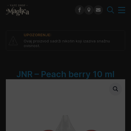
Search
for:
UPOZORENJE:
Ovaj proizvod sadrži nikotin koji izaziva snažnu
ovisnost.
JNR – Peach berry 10 ml