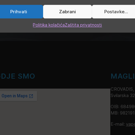
Oznake:
pnp
,
voopoo
Prihvati
Zabrani
Postavke...
Politika kolačića
Zaštita privatnosti
GDJE SMO
MAGL
CROVADIS, v
Svilarska 3
OIB: 6849
MB: 98219
E-mail:
vap