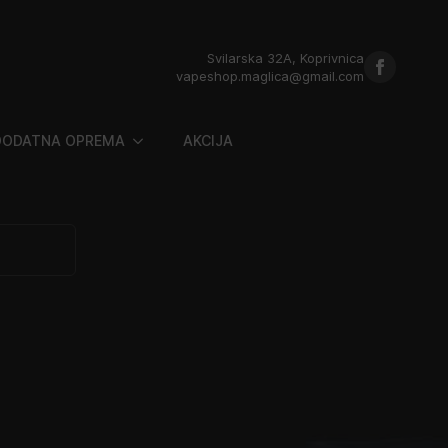
Svilarska 32A, Koprivnica
vapeshop.maglica@gmail.com
DODATNA OPREMA
AKCIJA