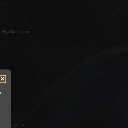
 Pnp Coil linijom
a
ovim grijačima