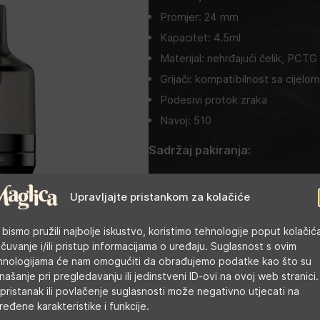
Promjer: 24 mm
Kapacitet: 4.5ml
Materijal: nehrđajući čelik, PCTG
Grijači: kompatibilnost sa cijelom
Podesivi protok zraka
Navoj: 510
Sadržaj pakiranja:
1X PnP Pod Tank
Upravljajte pristankom za kolačiće
1X PnP-VM1 0.3ohm
1X PnP-VM6 0.15ohm
 bismo pružili najbolje iskustvo, koristimo tehnologije poput kolačić
1X Korisničke upute
 čuvanje i/ili pristup informacijama o uređaju. Suglasnost s ovim
hnologijama će nam omogućiti da obrađujemo podatke kao što su
Cijena u trgovini:
15,00
€
našanje pri pregledavanju ili jedinstveni ID-ovi na ovoj web stranici.
pristanak ili povlačenje suglasnosti može negativno utjecati na
ređene karakteristike i funkcije.
Kategorije:
Atomizeri
,
Atomizeri s got