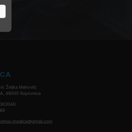
ICA
l. Željka Mahovlić
2A, 48000 Koprivnica
8063048
189
eshop.maglica@gmail.com