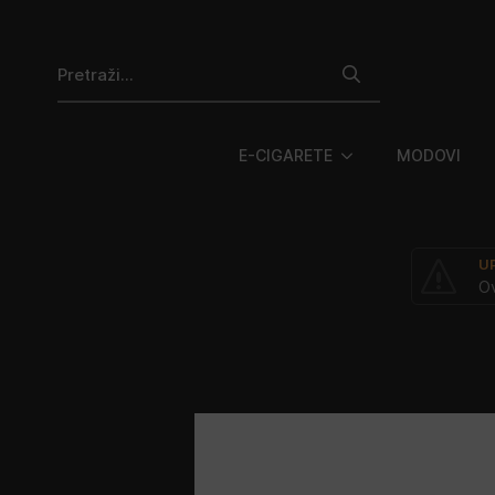
Search
for:
E-CIGARETE
MODOVI
U
Ov