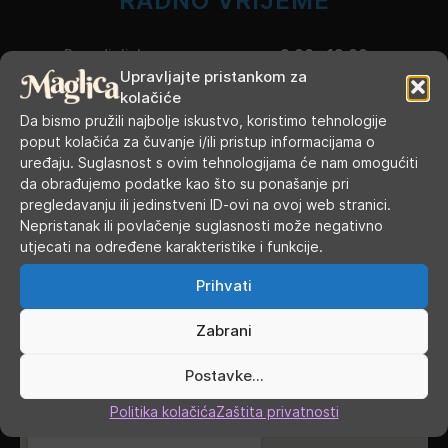
RADNO VRIJEME
Ponedjeljak
9.00 - 19.00
Upravljajte pristankom za
kolačiće
Utorak
9.00 - 16.00
Da bismo pružili najbolje iskustvo, koristimo tehnologije
poput kolačića za čuvanje i/ili pristup informacijama o
Srijeda
9.00 - 16.00
uređaju. Suglasnost s ovim tehnologijama će nam omogućiti
da obrađujemo podatke kao što su ponašanje pri
Četvrtak
9.00 - 16.00
pregledavanju ili jedinstveni ID-ovi na ovoj web stranici.
Nepristanak ili povlačenje suglasnosti može negativno
Petak
9.00 - 19.00
utjecati na određene karakteristike i funkcije.
Subota
9.00 - 13.00
Prihvati
Nedjelja, blagdani, praznici
ZATVORENO
Zabrani
GDJE SMO
Postavke...
Politika kolačića
Zaštita privatnosti