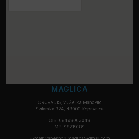
MAGLICA
CROVADIS, vl. Željka Mahovlić
Svilarska 32A, 48000 Koprivnica
OIB: 68498063048
MB: 98219189
E-mail:
vapeshop.maglica@gmail.com