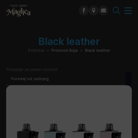
Search
for:
Black leather
Početna
Proizvod Boja
Black leather
Prikazuje se jedan rezultat