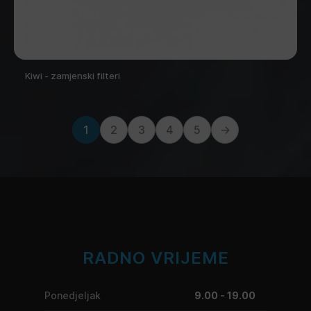
Kiwi - zamjenski filteri
1
2
3
4
5
→
RADNO VRIJEME
Ponedjeljak
9.00 - 19.00