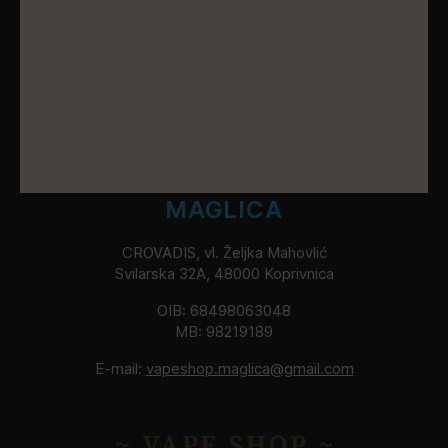
MAGLICA
CROVADIS, vl. Željka Mahovlić
Svilarska 32A, 48000 Koprivnica
OIB: 68498063048
MB: 98219189
E-mail:
vapeshop.maglica@gmail.com