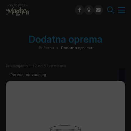
Search
for:
Dodatna oprema
Početna
Dodatna oprema
Poredano
Prikazujemo 1–12 od 57 rezultata
po
najnovijem