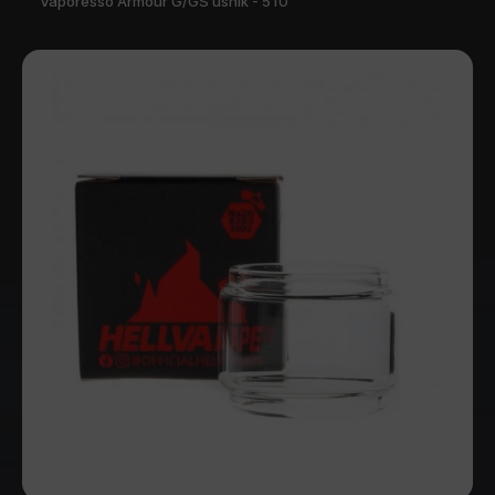
Vaporesso Armour G/GS usnik - 510