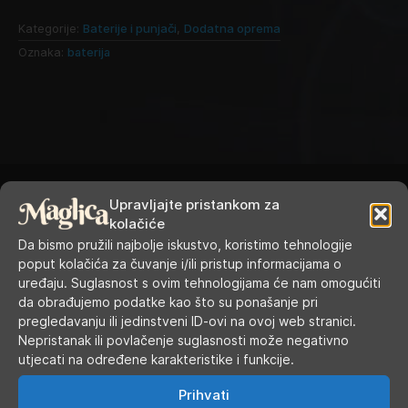
Kategorije:
Baterije i punjači
,
Dodatna oprema
Oznaka:
baterija
Upravljajte pristankom za
kolačiće
Da bismo pružili najbolje iskustvo, koristimo tehnologije
poput kolačića za čuvanje i/ili pristup informacijama o
RADNO VRIJEME
uređaju. Suglasnost s ovim tehnologijama će nam omogućiti
da obrađujemo podatke kao što su ponašanje pri
Ponedjeljak
9.00 - 19.00
pregledavanju ili jedinstveni ID-ovi na ovoj web stranici.
Nepristanak ili povlačenje suglasnosti može negativno
utjecati na određene karakteristike i funkcije.
Utorak
9.00 - 16.00
Prihvati
Srijeda
9.00 - 16.00