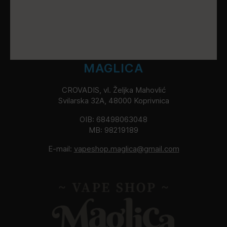
MAGLICA
CROVADIS, vl. Željka Mahovlić
Svilarska 32A, 48000 Koprivnica
OIB: 68498063048
MB: 98219189
E-mail:
vapeshop.maglica@gmail.com