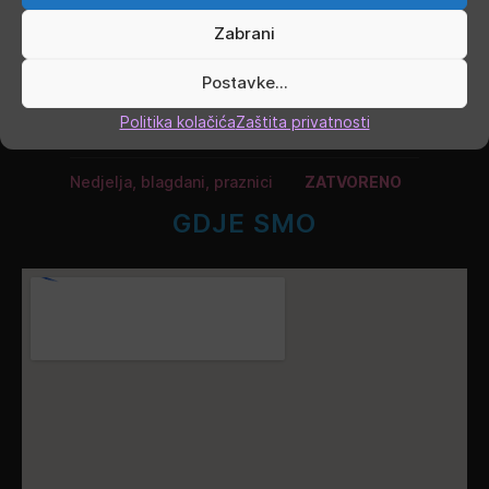
Zabrani
Četvrtak
9.00 - 16.00
Postavke...
Petak
9.00 - 19.00
Politika kolačića
Zaštita privatnosti
Subota
9.00 - 13.00
Nedjelja, blagdani, praznici
ZATVORENO
GDJE SMO