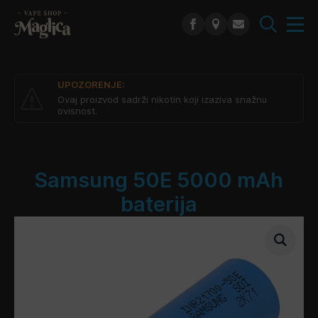
Search
for:
UPOZORENJE:
Ovaj proizvod sadrži nikotin koji izaziva snažnu
ovisnost.
Samsung 50E 5000 mAh
baterija