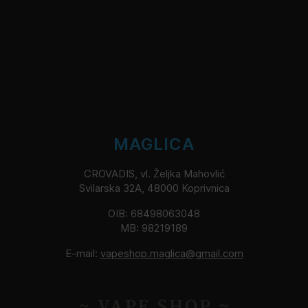
MAGLICA
CROVADIS, vl. Željka Mahovlić
Svilarska 32A, 48000 Koprivnica
OIB: 68498063048
MB: 98219189
E-mail:
vapeshop.maglica@gmail.com