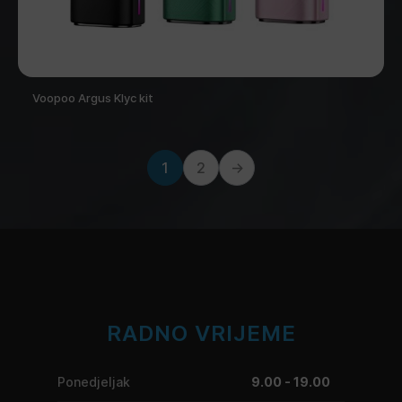
Voopoo Argus Klyc kit
1
2
→
RADNO VRIJEME
Ponedjeljak
9.00 - 19.00