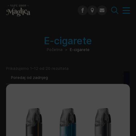
Search
for:
E-cigarete
Početna
E-cigarete
Poredano
Prikazujemo 1–12 od 20 rezultata
po
najnovijem