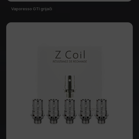
Vaporesso GTI grijači