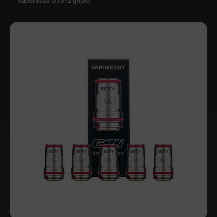
Vaporesso GTX-2 grijači