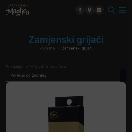
Search
for:
Zamjenski grijači
Početna
Zamjenski grijači
Poredano
Prikazujemo 1–12 od 15 rezultata
po
najnovijem