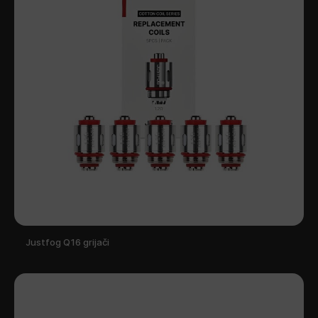
Justfog Q16 grijači