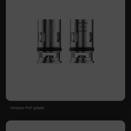
Voopoo PnP grijači