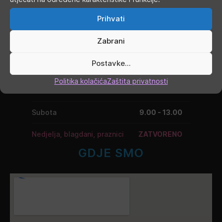
Ponedjeljak
9.00 - 19.00
Prihvati
Utorak
9.00 - 16.00
Zabrani
Srijeda
9.00 - 16.00
Postavke...
Četvrtak
9.00 - 16.00
Politika kolačića
Zaštita privatnosti
Petak
9.00 - 19.00
Subota
9.00 - 13.00
Nedjelja, blagdani, praznici
ZATVORENO
GDJE SMO