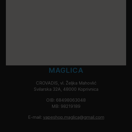
MAGLICA
CROVADIS, vl. Željka Mahovlić
Svilarska 32A, 48000 Koprivnica
OIB: 68498063048
MB: 98219189
E-mail:
vapeshop.maglica@gmail.com