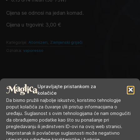
Cijena se odnosi na jedan komad.
Cijena u trgovini:
3,00
€
Kategorije:
Atomizeri
,
Zamjenski grijači
Oznaka:
vaporesso
Upravljajte pristankom za
kolačiće
Da bismo pružili najbolje iskustvo, koristimo tehnologije
poput kolačića za čuvanje i/ili pristup informacijama o
uređaju. Suglasnost s ovim tehnologijama će nam omogućiti
da obrađujemo podatke kao što su ponašanje pri
RADNO VRIJEME
pregledavanju ili jedinstveni ID-ovi na ovoj web stranici.
Nepristanak ili povlačenje suglasnosti može negativno
utjecati na određene karakteristike i funkcije.