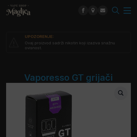
Search
for:
UPOZORENJE:
Ovaj proizvod sadrži nikotin koji izaziva snažnu
ovisnost.
Vaporesso GT grijači