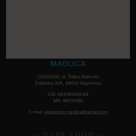
MAGLICA
CROVADIS, vl. Željka Mahovlić
Svilarska 32A, 48000 Koprivnica
OIB: 68498063048
MB: 98219189
E-mail:
vapeshop.maglica@gmail.com