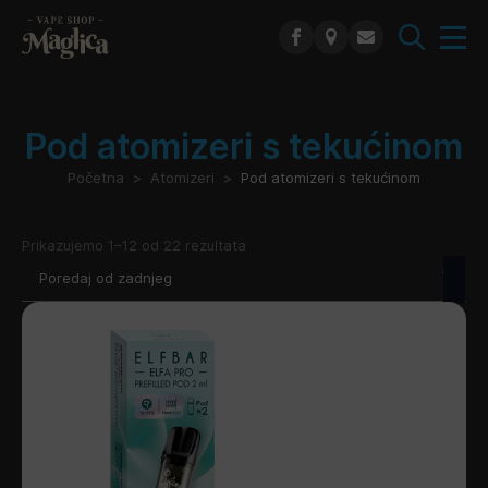
Search
for:
Pod atomizeri s tekućinom
Početna
Atomizeri
Pod atomizeri s tekućinom
Poredano
Prikazujemo 1–12 od 22 rezultata
po
najnovijem