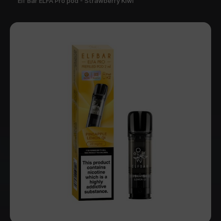
Elf Bar ELFA Pro pod - Strawberry Kiwi