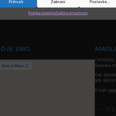
Prihvati
Zabrani
Postavke...
Politika kolačića
Zaštita privatnosti
GDJE SMO
MAGL
CROVADIS, v
Svilarska 3
OIB: 6849
MB: 98219
E-mail:
vap