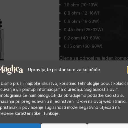
1.0 ohm (10-13W)
0.8 ohm (12-16W)
0.6 ohm (18-23W)
0.45 ohm (25-32W)
0.2 ohm (40-60W)
0.15 ohm (60-80W)
Cijena se odnosi na jedan koma
Cijena u trgovini:
4,00
€
Upravljajte pristankom za kolačiće
 bismo pružili najbolje iskustvo, koristimo tehnologije poput kolačić
SKU:
N/A
 čuvanje i/ili pristup informacijama o uređaju. Suglasnost s ovim
Kategorije:
Atomizeri
,
Zamjenski grijači
hnologijama će nam omogućiti da obrađujemo podatke kao što su
Oznake:
pnp
,
voopoo
našanje pri pregledavanju ili jedinstveni ID-ovi na ovoj web stranici.
pristanak ili povlačenje suglasnosti može negativno utjecati na
ređene karakteristike i funkcije.