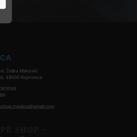
ICA
l. Željka Mahovlić
2A, 48000 Koprivnica
8063048
189
eshop.maglica@gmail.com