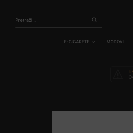
Search
for:
E-CIGARETE
MODOVI
U
Ov