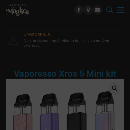
Search
for:
UPOZORENJE:
Ovaj proizvod sadrži nikotin koji izaziva snažnu
ovisnost.
Vaporesso Xros 5 Mini kit