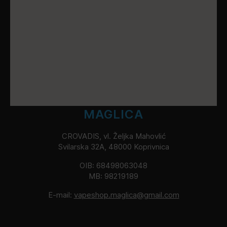
MAGLICA
CROVADIS, vl. Željka Mahovlić
Svilarska 32A, 48000 Koprivnica
OIB: 68498063048
MB: 98219189
E-mail:
vapeshop.maglica@gmail.com