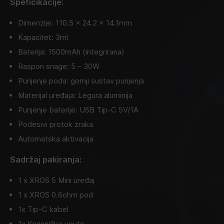
Speficikacije:
Dimenzije: 110.5 x 24.2 x 14.1mm
Kapacitet: 3ml
Baterija: 1500mAh (integrirana)
Raspon snage: 5 – 30W
Punjenje poda: gornji sustav punjenja
Materijal uređaja: Legura aluminija
Punjenje baterije: USB Tip-C 5V/1A
Podesivi protok zraka
Automatska aktivacija
Sadržaj pakiranja:
1 x XROS 5 Mini uređaj
1 x XROS 0.6ohm pod
1x Tip-C kabel
1x Korisničke upute