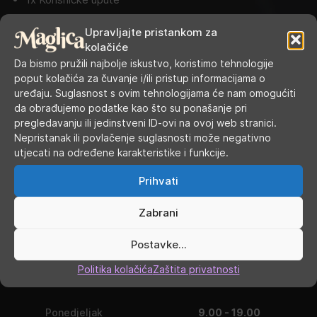
Cijena u trgovini:
20,50
€
Upravljajte pristankom za
kolačiće
Da bismo pružili najbolje iskustvo, koristimo tehnologije
SKU:
N/A
poput kolačića za čuvanje i/ili pristup informacijama o
Kategorije:
E-cigarete
,
Starter kit
uređaju. Suglasnost s ovim tehnologijama će nam omogućiti
Oznake:
vaporesso
,
xros
da obrađujemo podatke kao što su ponašanje pri
pregledavanju ili jedinstveni ID-ovi na ovoj web stranici.
Nepristanak ili povlačenje suglasnosti može negativno
utjecati na određene karakteristike i funkcije.
Prihvati
Zabrani
Postavke...
Politika kolačića
Zaštita privatnosti
RADNO VRIJEME
Ponedjeljak
9.00 - 19.00