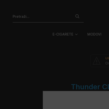
Search
for:
E-CIGARETE
MODOVI
U
Ov
Thunder Cl