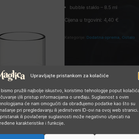
bubble staklo – 8.5 ml
Cijena u trgovini:
4,40
€
Kategorije:
Dodatna oprema
,
Ostalo
Upravljajte pristankom za kolačiće
 bismo pružili najbolje iskustvo, koristimo tehnologije poput kolačić
 čuvanje i/ili pristup informacijama o uređaju. Suglasnost s ovim
hnologijama će nam omogućiti da obrađujemo podatke kao što su
našanje pri pregledavanju ili jedinstveni ID-ovi na ovoj web stranici.
pristanak ili povlačenje suglasnosti može negativno utjecati na
ređene karakteristike i funkcije.