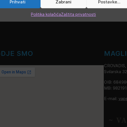
Prihvati
Zabrani
Postavke...
Politika kolačića
Zaštita privatnosti
GDJE SMO
MAGL
CROVADIS, v
Svilarska 3
OIB: 6849
MB: 98219
E-mail:
vap