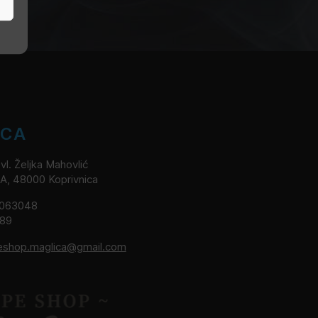
ICA
l. Željka Mahovlić
2A, 48000 Koprivnica
8063048
189
eshop.maglica@gmail.com