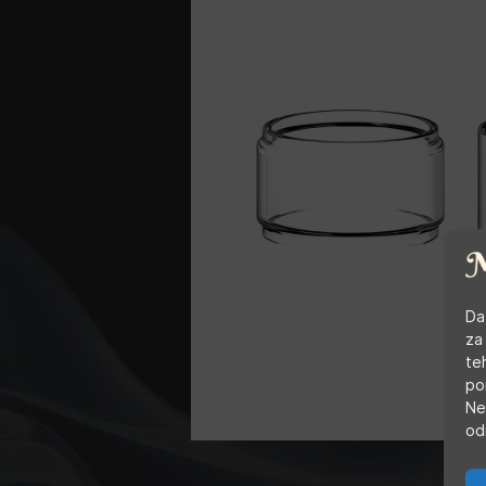
Da
za
te
po
Ne
od