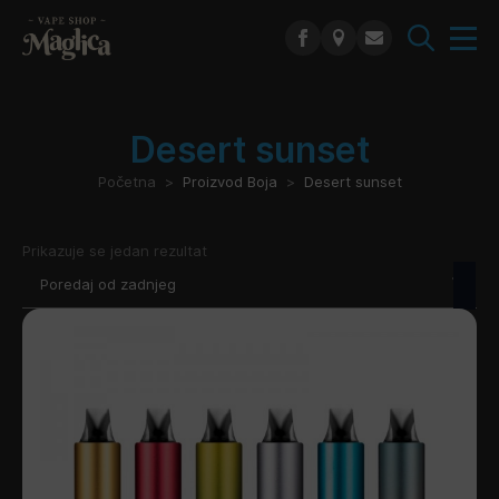
Search
for:
Desert sunset
Početna
Proizvod Boja
Desert sunset
Prikazuje se jedan rezultat