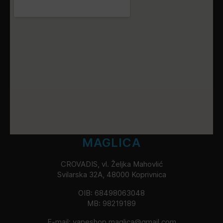
MAGLICA
CROVADIS, vl. Željka Mahovlić
Svilarska 32A, 48000 Koprivnica
OIB: 68498063048
MB: 98219189
E-mail:
vapeshop.maglica@gmail.com