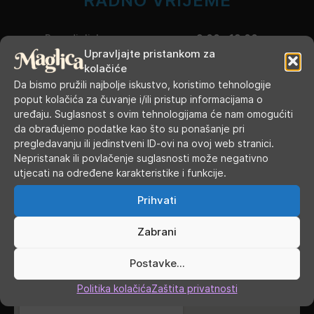
RADNO VRIJEME
Ponedjeljak
9.00 - 19.00
Upravljajte pristankom za
kolačiće
Utorak
9.00 - 16.00
Da bismo pružili najbolje iskustvo, koristimo tehnologije
poput kolačića za čuvanje i/ili pristup informacijama o
Srijeda
9.00 - 16.00
uređaju. Suglasnost s ovim tehnologijama će nam omogućiti
da obrađujemo podatke kao što su ponašanje pri
Četvrtak
9.00 - 16.00
pregledavanju ili jedinstveni ID-ovi na ovoj web stranici.
Nepristanak ili povlačenje suglasnosti može negativno
Petak
9.00 - 19.00
utjecati na određene karakteristike i funkcije.
Subota
9.00 - 13.00
Prihvati
Nedjelja, blagdani, praznici
ZATVORENO
Zabrani
GDJE SMO
Postavke...
Politika kolačića
Zaštita privatnosti