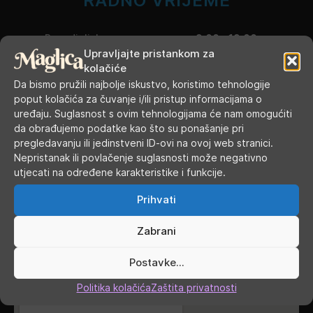
RADNO VRIJEME
Ponedjeljak
9.00 - 19.00
Upravljajte pristankom za
kolačiće
Utorak
9.00 - 16.00
Da bismo pružili najbolje iskustvo, koristimo tehnologije
poput kolačića za čuvanje i/ili pristup informacijama o
Srijeda
9.00 - 16.00
uređaju. Suglasnost s ovim tehnologijama će nam omogućiti
da obrađujemo podatke kao što su ponašanje pri
Četvrtak
9.00 - 16.00
pregledavanju ili jedinstveni ID-ovi na ovoj web stranici.
Nepristanak ili povlačenje suglasnosti može negativno
Petak
9.00 - 19.00
utjecati na određene karakteristike i funkcije.
Subota
9.00 - 13.00
Prihvati
Nedjelja, blagdani, praznici
ZATVORENO
Zabrani
GDJE SMO
Postavke...
Politika kolačića
Zaštita privatnosti