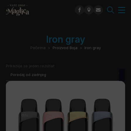
Search
for:
Iron gray
Početna
Proizvod Boja
Iron gray
Prikazuje se jedan rezultat