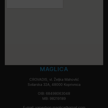
MAGLICA
CROVADIS, vl. Željka Mahovlić
Svilarska 32A, 48000 Koprivnica
OIB: 68498063048
MB: 98219189
E-mail:
vapeshop.maglica@gmail.com