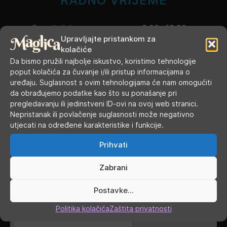
RADNO VRIJEME
Ponedjeljak
9.00 - 19.00
Upravljajte pristankom za
kolačiće
Utorak
9.00 - 16.00
Da bismo pružili najbolje iskustvo, koristimo tehnologije
poput kolačića za čuvanje i/ili pristup informacijama o
Srijeda
9.00 - 16.00
uređaju. Suglasnost s ovim tehnologijama će nam omogućiti
da obrađujemo podatke kao što su ponašanje pri
Četvrtak
9.00 - 16.00
pregledavanju ili jedinstveni ID-ovi na ovoj web stranici.
Nepristanak ili povlačenje suglasnosti može negativno
Petak
9.00 - 19.00
utjecati na određene karakteristike i funkcije.
Subota
9.00 - 13.00
Prihvati
Nedjelja, blagdani, praznici
ZATVORENO
Zabrani
GDJE SMO
Postavke...
Politika kolačića
Zaštita privatnosti