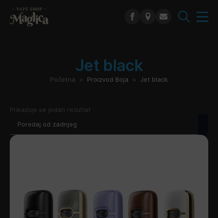
Search
for:
Jet black
Početna
Proizvod Boja
Jet black
Prikazuje se jedan rezultat