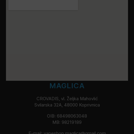
MAGLICA
CROVADIS, vl. Željka Mahovlić
Svilarska 32A, 48000 Koprivnica
OIB: 68498063048
MB: 98219189
E-mail:
vapeshop.maglica@gmail.com