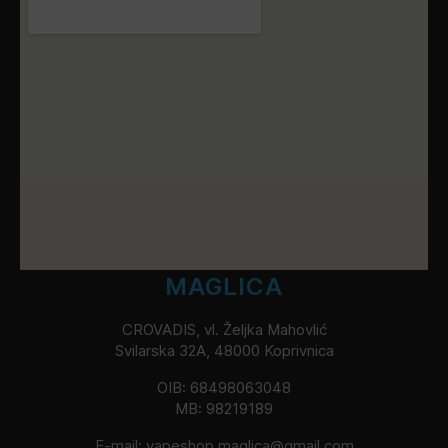
MAGLICA
CROVADIS, vl. Željka Mahovlić
Svilarska 32A, 48000 Koprivnica
OIB: 68498063048
MB: 98219189
E-mail:
vapeshop.maglica@gmail.com