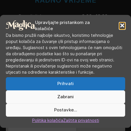
RADNO VRIJEME
Ponedjeljak
9.00 - 19.00
Upravljajte pristankom za
kolačiće
Utorak
9.00 - 16.00
Da bismo pružili najbolje iskustvo, koristimo tehnologije
poput kolačića za čuvanje i/ili pristup informacijama o
Srijeda
9.00 - 16.00
uređaju. Suglasnost s ovim tehnologijama će nam omogućiti
da obrađujemo podatke kao što su ponašanje pri
Četvrtak
9.00 - 16.00
pregledavanju ili jedinstveni ID-ovi na ovoj web stranici.
Nepristanak ili povlačenje suglasnosti može negativno
Petak
9.00 - 19.00
utjecati na određene karakteristike i funkcije.
Subota
9.00 - 13.00
Prihvati
Nedjelja, blagdani, praznici
ZATVORENO
Zabrani
GDJE SMO
Postavke...
Politika kolačića
Zaštita privatnosti