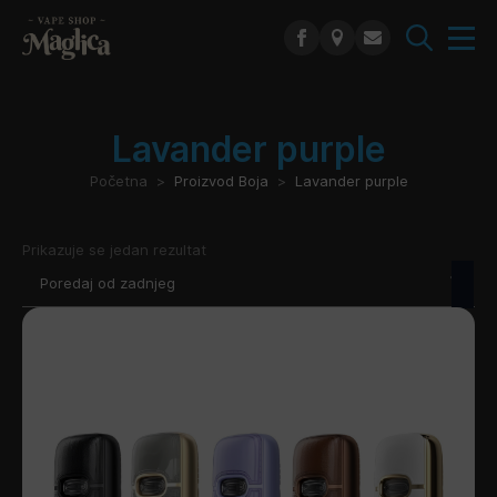
Search
for:
Lavander purple
Početna
Proizvod Boja
Lavander purple
Prikazuje se jedan rezultat