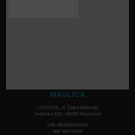
MAGLICA
CROVADIS, vl. Željka Mahovlić
Svilarska 32A, 48000 Koprivnica
OIB: 68498063048
MB: 98219189