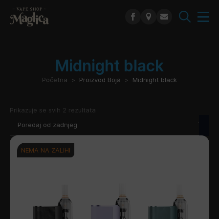
Search
for:
Midnight black
Početna
Proizvod Boja
Midnight black
Poredano
Prikazuje se svih 2 rezultata
po
najnovijem
NEMA NA ZALIHI