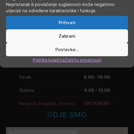
Nepristanak ili povlačenje suglasnosti može negativno
RADNO VRIJEME
utjecati na određene karakteristike i funkcije.
Prihvati
Ponedjeljak
9.00 - 19.00
Zabrani
Utorak
9.00 - 16.00
Postavke...
Srijeda
9.00 - 16.00
Politika kolačića
Zaštita privatnosti
Četvrtak
9.00 - 16.00
Petak
9.00 - 19.00
Subota
9.00 - 13.00
Nedjelja, blagdani, praznici
ZATVORENO
GDJE SMO