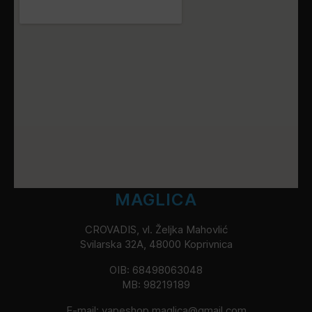
MAGLICA
CROVADIS, vl. Željka Mahovlić
Svilarska 32A, 48000 Koprivnica
OIB: 68498063048
MB: 98219189
E-mail:
vapeshop.maglica@gmail.com