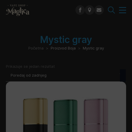
Search
for:
Mystic gray
Početna
Proizvod Boja
Mystic gray
Prikazuje se jedan rezultat