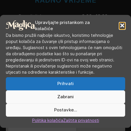
RADNO VRIJEME
Ponedjeljak
9.00 - 19.00
Upravljajte pristankom za
kolačiće
Utorak
9.00 - 16.00
Da bismo pružili najbolje iskustvo, koristimo tehnologije
poput kolačića za čuvanje i/ili pristup informacijama o
Srijeda
9.00 - 16.00
uređaju. Suglasnost s ovim tehnologijama će nam omogućiti
da obrađujemo podatke kao što su ponašanje pri
Četvrtak
9.00 - 16.00
pregledavanju ili jedinstveni ID-ovi na ovoj web stranici.
Nepristanak ili povlačenje suglasnosti može negativno
Petak
9.00 - 19.00
utjecati na određene karakteristike i funkcije.
Subota
9.00 - 13.00
Prihvati
Nedjelja, blagdani, praznici
ZATVORENO
Zabrani
GDJE SMO
Postavke...
Politika kolačića
Zaštita privatnosti