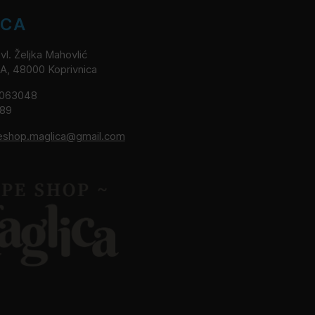
ICA
l. Željka Mahovlić
2A, 48000 Koprivnica
8063048
189
eshop.maglica@gmail.com