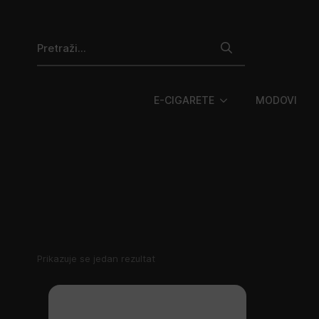
Search
for:
E-CIGARETE
MODOVI
Prikazuje se jedan rezultat