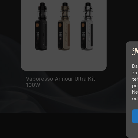
Da
za
Vaporesso Armour Ultra Kit
te
100W
po
Ne
od