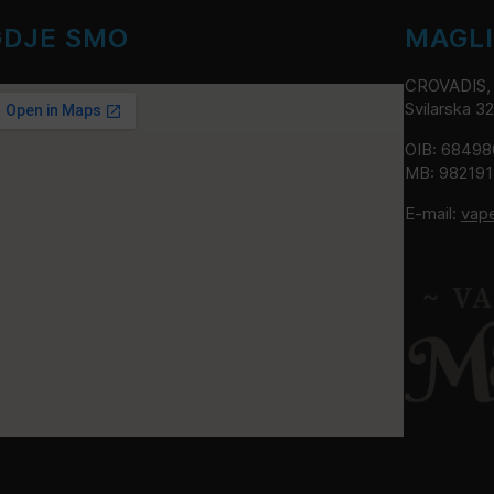
GDJE SMO
MAGL
CROVADIS, v
Svilarska 3
OIB: 6849
MB: 98219
E-mail:
vap