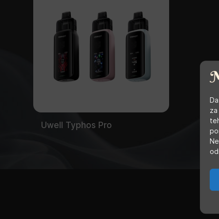
Da
za
te
Uwell Typhos Pro
po
Ne
od