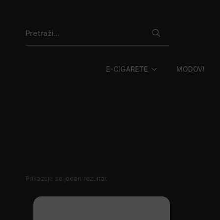
Search
for:
E-CIGARETE
MODOVI
Prikazuje se jedan rezultat