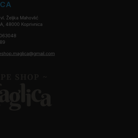
ICA
l. Željka Mahovlić
2A, 48000 Koprivnica
8063048
189
eshop.maglica@gmail.com