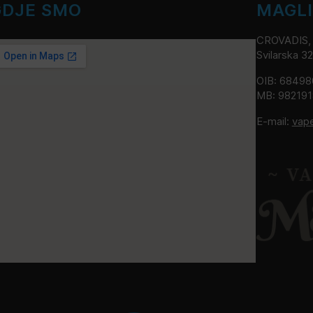
GDJE SMO
MAGL
CROVADIS, v
Svilarska 3
OIB: 6849
MB: 98219
E-mail:
vap