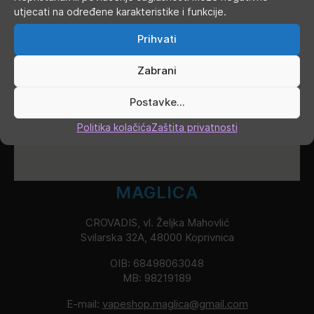
utjecati na određene karakteristike i funkcije.
Prihvati
Zabrani
Postavke...
Politika kolačića
Zaštita privatnosti
MAGLICA
CROVADIS, vl. Željka Mahovlić
Svilarska 32A, 48000 Koprivnica
OIB: 68498063048
MB: 98219189
E-mail:
vapeshop.maglica@gmail.com