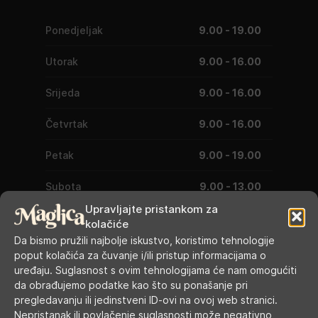
Ponedjeljak
9.00 - 19.00
Utorak
9.00 - 16.00
Srijeda
9.00 - 16.00
Četvrtak
9.00 - 16.00
Petak
9.00 - 19.00
Subota
9.00 - 13.00
Upravljajte pristankom za
Nedjelja, blagdani, praznici
ZATVORENO
kolačiće
Da bismo pružili najbolje iskustvo, koristimo tehnologije
GDJE SMO
poput kolačića za čuvanje i/ili pristup informacijama o
uređaju. Suglasnost s ovim tehnologijama će nam omogućiti
da obrađujemo podatke kao što su ponašanje pri
pregledavanju ili jedinstveni ID-ovi na ovoj web stranici.
Nepristanak ili povlačenje suglasnosti može negativno