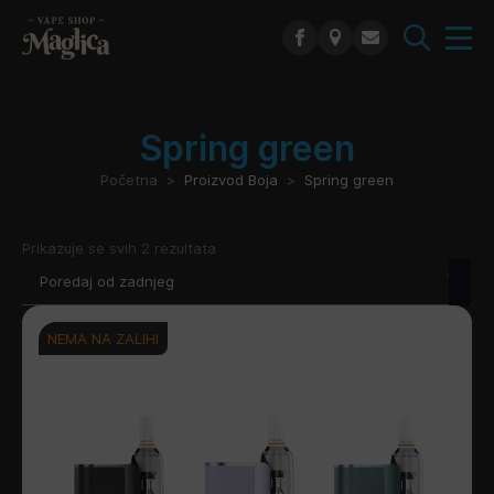
Search
for:
Spring green
Početna
Proizvod Boja
Spring green
Poredano
Prikazuje se svih 2 rezultata
po
najnovijem
NEMA NA ZALIHI