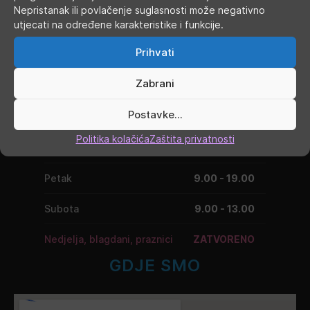
Nepristanak ili povlačenje suglasnosti može negativno
RADNO VRIJEME
utjecati na određene karakteristike i funkcije.
Prihvati
Ponedjeljak
9.00 - 19.00
Zabrani
Utorak
9.00 - 16.00
Postavke...
Srijeda
9.00 - 16.00
Politika kolačića
Zaštita privatnosti
Četvrtak
9.00 - 16.00
Petak
9.00 - 19.00
Subota
9.00 - 13.00
Nedjelja, blagdani, praznici
ZATVORENO
GDJE SMO