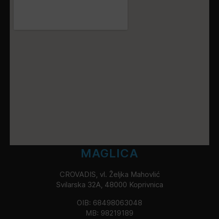
MAGLICA
CROVADIS, vl. Željka Mahovlić
Svilarska 32A, 48000 Koprivnica
OIB: 68498063048
MB: 98219189