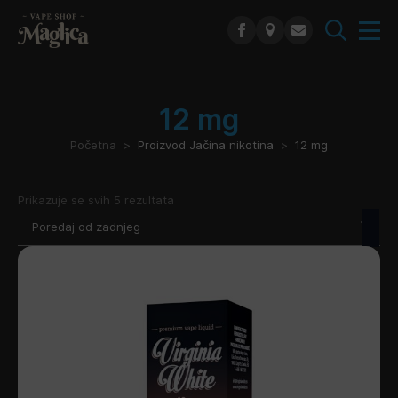
Search
for:
12 mg
Početna
Proizvod Jačina nikotina
12 mg
Poredano
Prikazuje se svih 5 rezultata
po
najnovijem