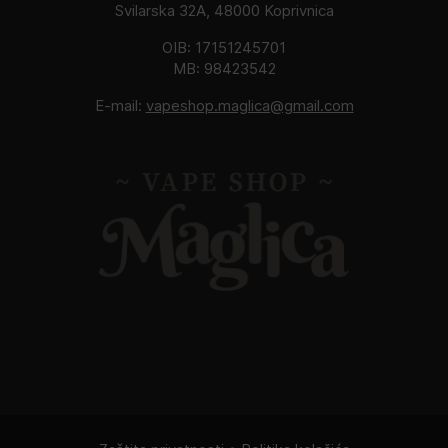
Svilarska 32A, 48000 Koprivnica
OIB: 17151245701
MB: 98423542
E-mail:
vapeshop.maglica@gmail.com