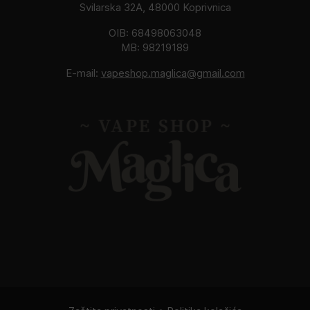
Svilarska 32A, 48000 Koprivnica
OIB: 68498063048
MB: 98219189
E-mail:
vapeshop.maglica@gmail.com