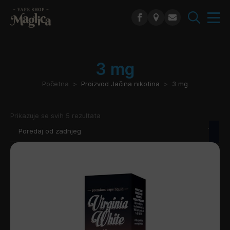
Search
for:
3 mg
Početna
Proizvod Jačina nikotina
3 mg
Poredano
Prikazuje se svih 5 rezultata
po
najnovijem