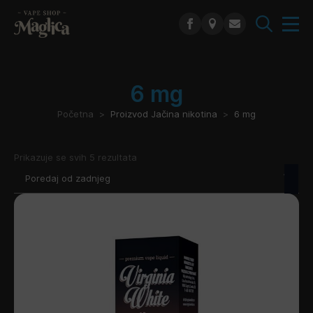
Search
for:
6 mg
Početna
Proizvod Jačina nikotina
6 mg
Poredano
Prikazuje se svih 5 rezultata
po
najnovijem