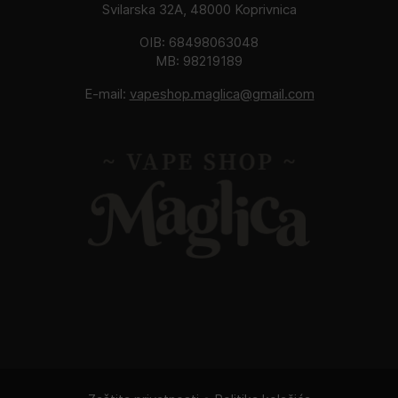
Svilarska 32A, 48000 Koprivnica
OIB: 68498063048
MB: 98219189
E-mail:
vapeshop.maglica@gmail.com