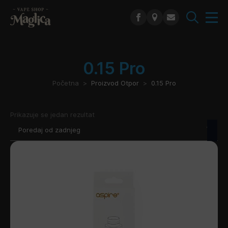
Search
for:
0.15 Pro
Početna
Proizvod Otpor
0.15 Pro
Prikazuje se jedan rezultat