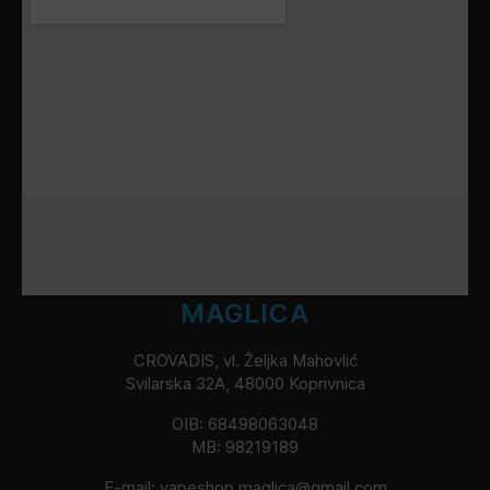
MAGLICA
CROVADIS, vl. Željka Mahovlić
Svilarska 32A, 48000 Koprivnica
OIB: 68498063048
MB: 98219189
E-mail:
vapeshop.maglica@gmail.com