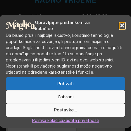
RADNO VRIJEME
Ponedjeljak
9.00 - 19.00
Upravljajte pristankom za
kolačiće
Utorak
9.00 - 16.00
Da bismo pružili najbolje iskustvo, koristimo tehnologije
poput kolačića za čuvanje i/ili pristup informacijama o
Srijeda
9.00 - 16.00
uređaju. Suglasnost s ovim tehnologijama će nam omogućiti
da obrađujemo podatke kao što su ponašanje pri
Četvrtak
9.00 - 16.00
pregledavanju ili jedinstveni ID-ovi na ovoj web stranici.
Nepristanak ili povlačenje suglasnosti može negativno
Petak
9.00 - 19.00
utjecati na određene karakteristike i funkcije.
Subota
9.00 - 13.00
Prihvati
Nedjelja, blagdani, praznici
ZATVORENO
Zabrani
GDJE SMO
Postavke...
Politika kolačića
Zaštita privatnosti