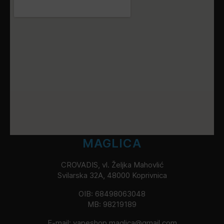
MAGLICA
CROVADIS, vl. Željka Mahovlić
Svilarska 32A, 48000 Koprivnica
OIB: 68498063048
MB: 98219189
E-mail:
vapeshop.maglica@gmail.com