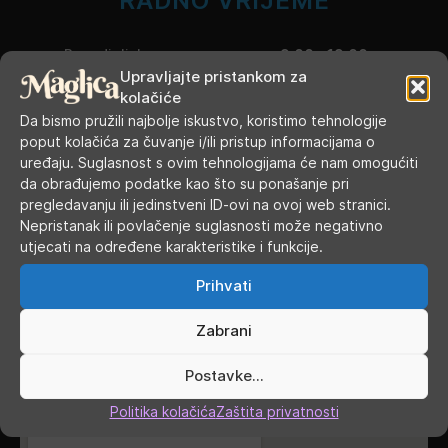
RADNO VRIJEME
Ponedjeljak
9.00 - 19.00
Upravljajte pristankom za
kolačiće
Utorak
9.00 - 16.00
Da bismo pružili najbolje iskustvo, koristimo tehnologije
poput kolačića za čuvanje i/ili pristup informacijama o
Srijeda
9.00 - 16.00
uređaju. Suglasnost s ovim tehnologijama će nam omogućiti
da obrađujemo podatke kao što su ponašanje pri
Četvrtak
9.00 - 16.00
pregledavanju ili jedinstveni ID-ovi na ovoj web stranici.
Nepristanak ili povlačenje suglasnosti može negativno
Petak
9.00 - 19.00
utjecati na određene karakteristike i funkcije.
Subota
9.00 - 13.00
Prihvati
Nedjelja, blagdani, praznici
ZATVORENO
Zabrani
GDJE SMO
Postavke...
Politika kolačića
Zaštita privatnosti