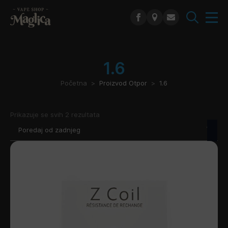
Search
for:
1.6
Početna
Proizvod Otpor
1.6
Poredano
Prikazuje se svih 2 rezultata
po
najnovijem