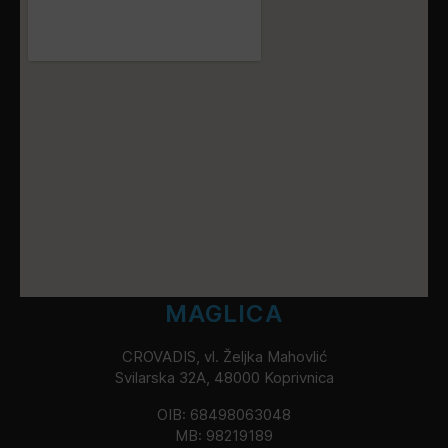
MAGLICA
CROVADIS, vl. Željka Mahovlić
Svilarska 32A, 48000 Koprivnica
OIB: 68498063048
MB: 98219189