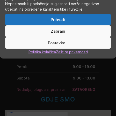
Nepristanak ili povlačenje suglasnosti može negativno
RADNO VRIJEME
utjecati na određene karakteristike i funkcije.
Prihvati
Ponedjeljak
9.00 - 19.00
Zabrani
Utorak
9.00 - 16.00
Postavke...
Srijeda
9.00 - 16.00
Politika kolačića
Zaštita privatnosti
Četvrtak
9.00 - 16.00
Petak
9.00 - 19.00
Subota
9.00 - 13.00
Nedjelja, blagdani, praznici
ZATVORENO
GDJE SMO