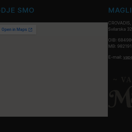
GDJE SMO
MAGL
CROVADIS, v
Svilarska 3
OIB: 6849
MB: 98219
E-mail:
vap