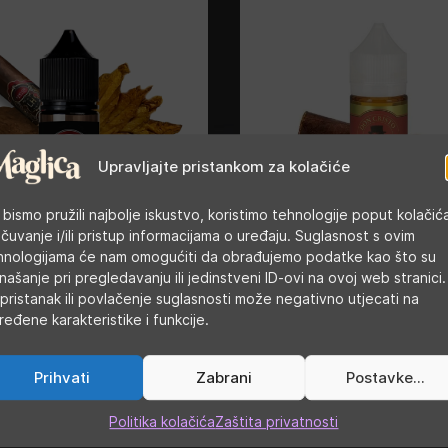
Upravljajte pristankom za kolačiće
 bismo pružili najbolje iskustvo, koristimo tehnologije poput kolačić
 čuvanje i/ili pristup informacijama o uređaju. Suglasnost s ovim
isto - Black aroma
Don Cristo - Don Crist
hnologijama će nam omogućiti da obrađujemo podatke kao što su
aroma 30ml
našanje pri pregledavanju ili jedinstveni ID-ovi na ovoj web stranici.
pristanak ili povlačenje suglasnosti može negativno utjecati na
ređene karakteristike i funkcije.
Prihvati
Zabrani
Postavke...
Politika kolačića
Zaštita privatnosti