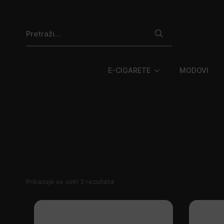
Search
for:
E-CIGARETE
MODOVI
Poredano
Prikazuje se svih 3 rezultata
po
najnovijem