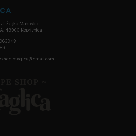
ICA
l. Željka Mahovlić
2A, 48000 Koprivnica
8063048
189
eshop.maglica@gmail.com