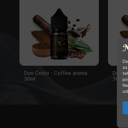
Da
za
Don Cristo - Coffee aroma
Don Cr
te
30ml
30ml
po
Ne
od