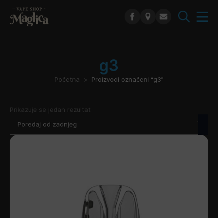
Search
for:
g3
Početna
Proizvodi označeni “g3”
Prikazuje se jedan rezultat