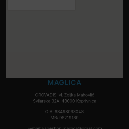
MAGLICA
CROVADIS, vl. Željka Mahovlić
Svilarska 32A, 48000 Koprivnica
OIB: 68498063048
MB: 98219189
E-mail:
vapeshop.maglica@gmail.com