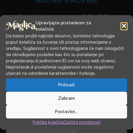
RADNO VRIJEME
Ponedjeljak
9.00 - 19.00
Upravljajte pristankom za
kolačiće
Utorak
9.00 - 16.00
Da bismo pružili najbolje iskustvo, koristimo tehnologije
poput kolačića za čuvanje i/ili pristup informacijama o
Srijeda
9.00 - 16.00
uređaju. Suglasnost s ovim tehnologijama će nam omogućiti
da obrađujemo podatke kao što su ponašanje pri
Četvrtak
9.00 - 16.00
pregledavanju ili jedinstveni ID-ovi na ovoj web stranici.
Nepristanak ili povlačenje suglasnosti može negativno
Petak
9.00 - 19.00
utjecati na određene karakteristike i funkcije.
Subota
9.00 - 13.00
Prihvati
Nedjelja, blagdani, praznici
ZATVORENO
Zabrani
GDJE SMO
Postavke...
Politika kolačića
Zaštita privatnosti