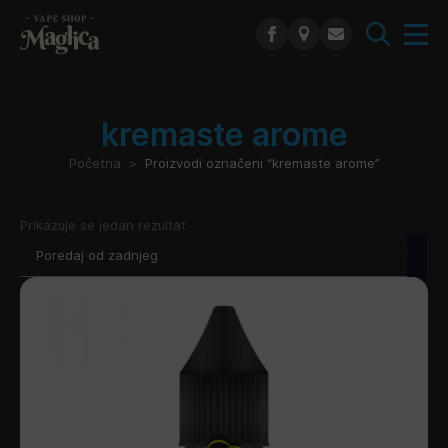
Search
for:
kremaste arome
Početna
Proizvodi označeni “kremaste arome”
Prikazuje se jedan rezultat