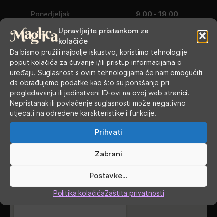
Ponedjeljak
9.00 - 19.00
Upravljajte pristankom za
Utorak
9.00 - 16.00
kolačiće
Da bismo pružili najbolje iskustvo, koristimo tehnologije
Srijeda
9.00 - 16.00
poput kolačića za čuvanje i/ili pristup informacijama o
uređaju. Suglasnost s ovim tehnologijama će nam omogućiti
Četvrtak
9.00 - 16.00
da obrađujemo podatke kao što su ponašanje pri
pregledavanju ili jedinstveni ID-ovi na ovoj web stranici.
Petak
9.00 - 19.00
Nepristanak ili povlačenje suglasnosti može negativno
utjecati na određene karakteristike i funkcije.
Subota
9.00 - 13.00
Prihvati
Nedjelja, blagdani, praznici
ZATVORENO
Zabrani
GDJE SMO
Postavke...
Politika kolačića
Zaštita privatnosti