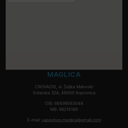
MAGLICA
CROVADIS, vl. Željka Mahovlić
Svilarska 32A, 48000 Koprivnica
OIB: 68498063048
MB: 98219189
E-mail:
vapeshop.maglica@gmail.com