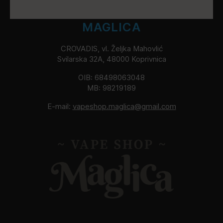
MAGLICA
CROVADIS, vl. Željka Mahovlić
Svilarska 32A, 48000 Koprivnica
OIB: 68498063048
MB: 98219189
E-mail:
vapeshop.maglica@gmail.com