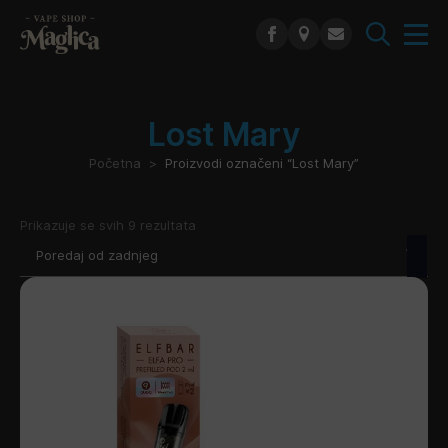
Search
for:
Lost Mary
Početna
Proizvodi označeni “Lost Mary”
Poredano
Prikazuje se svih 9 rezultata
po
najnovijem