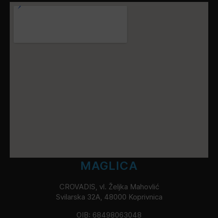
MAGLICA
CROVADIS, vl. Željka Mahovlić
Svilarska 32A, 48000 Koprivnica
OIB: 68498063048