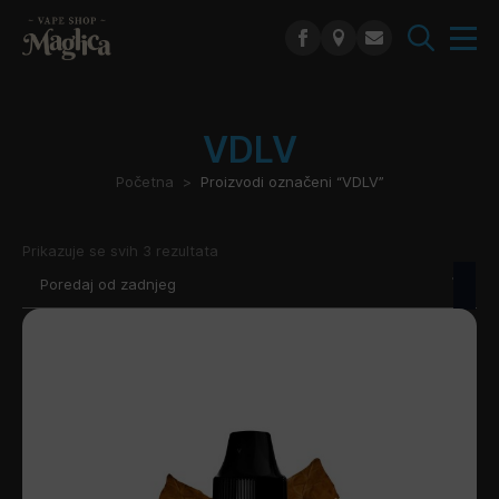
Search
for:
VDLV
Početna
Proizvodi označeni “VDLV”
Poredano
Prikazuje se svih 3 rezultata
po
najnovijem