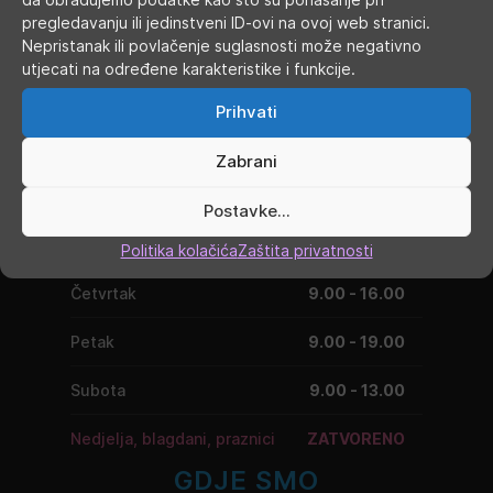
pregledavanju ili jedinstveni ID-ovi na ovoj web stranici.
Nepristanak ili povlačenje suglasnosti može negativno
utjecati na određene karakteristike i funkcije.
RADNO VRIJEME
Prihvati
Ponedjeljak
9.00 - 19.00
Zabrani
Utorak
9.00 - 16.00
Postavke...
Srijeda
9.00 - 16.00
Politika kolačića
Zaštita privatnosti
Četvrtak
9.00 - 16.00
Petak
9.00 - 19.00
Subota
9.00 - 13.00
Nedjelja, blagdani, praznici
ZATVORENO
GDJE SMO