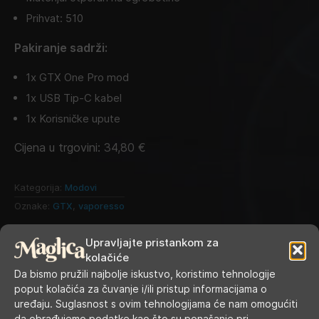
Prihvat: 510
Pakiranje sadrži:
1x GTX One Pro mod
1x USB Tip-C kabel
1x Korisničke upute
Cijena u trgovini:
34,80
€
Kategorija:
Modovi
Oznake:
GTX
,
vaporesso
Upravljajte pristankom za
kolačiće
Da bismo pružili najbolje iskustvo, koristimo tehnologije
poput kolačića za čuvanje i/ili pristup informacijama o
uređaju. Suglasnost s ovim tehnologijama će nam omogućiti
da obrađujemo podatke kao što su ponašanje pri