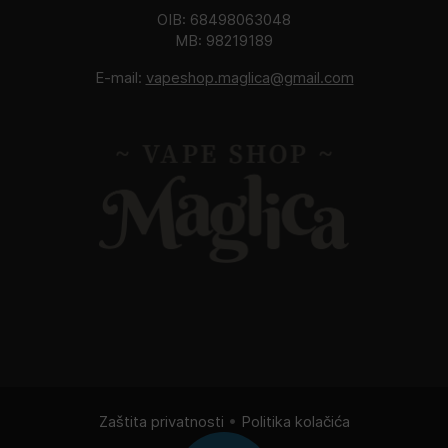
OIB: 68498063048
MB: 98219189
E-mail:
vapeshop.maglica@gmail.com
Zaštita privatnosti
•
Politika kolačića