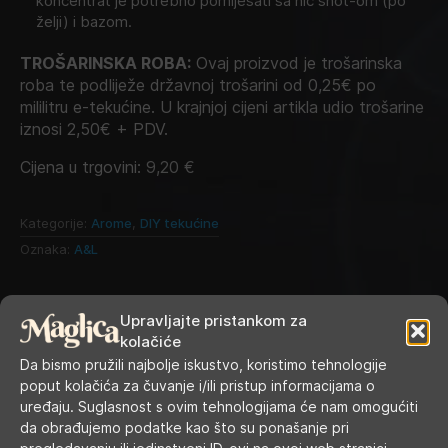
koncentrat je potrebno pomiješati sa nic shot-om (po
želji) i bazom.
TROŠARINSKA ROBA:
Ovaj proizvod je trošarinska
roba te podliježe državnoj trošarini od 0,25€ po
mililitru e-tekućine. U krajnjoj cijeni artikla udio trošarine
iznosi 2,50€ + PDV.
Cijena u trgovini:
9,20
€
Kategorije:
Arome
,
DIY tekućine
Oznaka:
A&L
Upravljajte pristankom za
kolačiće
Da bismo pružili najbolje iskustvo, koristimo tehnologije
poput kolačića za čuvanje i/ili pristup informacijama o
uređaju. Suglasnost s ovim tehnologijama će nam omogućiti
da obrađujemo podatke kao što su ponašanje pri