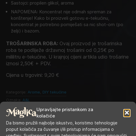
Sastojci: propilen glikol, aroma
NAPOMENA: Koncentrat nije odmah spreman za
korištenje! Kako bi proizveli gotovu e-tekućinu,
koncentrat je potrebno pomiješati sa nic shot-om (po
želji) i bazom.
TROŠARINSKA ROBA:
Ovaj proizvod je trošarinska
roba te podliježe državnoj trošarini od 0,25€ po
mililitru e-tekućine. U krajnjoj cijeni artikla udio trošarine
iznosi 2,50€ + PDV.
Cijena u trgovini:
9,20
€
Kategorije:
Arome
,
DIY tekućine
Oznaka:
A&L
Upravljajte pristankom za
kolačiće
Da bismo pružili najbolje iskustvo, koristimo tehnologije
poput kolačića za čuvanje i/ili pristup informacijama o
uređaju. Suglasnost s ovim tehnologijama će nam omogućiti