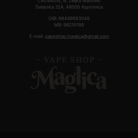
CROVADIS, vl. Željka Mahovlić
Svilarska 32A, 48000 Koprivnica
OIB: 68498063048
MB: 98219189
E-mail:
vapeshop.maglica@gmail.com