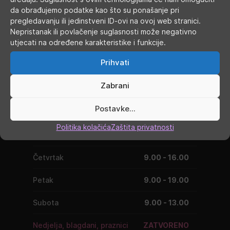
da obrađujemo podatke kao što su ponašanje pri
pregledavanju ili jedinstveni ID-ovi na ovoj web stranici.
Nepristanak ili povlačenje suglasnosti može negativno
utjecati na određene karakteristike i funkcije.
RADNO VRIJEME
Prihvati
Zabrani
Ponedjeljak
9.00 - 19.00
Postavke...
Utorak
9.00 - 16.00
Politika kolačića
Zaštita privatnosti
Srijeda
9.00 - 16.00
Četvrtak
9.00 - 16.00
Petak
9.00 - 19.00
Subota
9.00 - 13.00
Nedjelja, blagdani, praznici
ZATVORENO