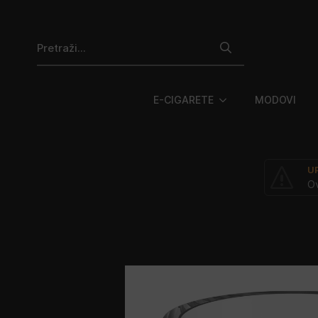
Search
for:
E-CIGARETE
MODOVI
U
Ov