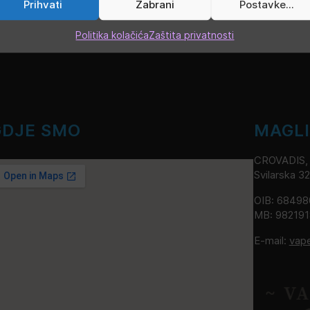
Prihvati
Zabrani
Postavke...
Politika kolačića
Zaštita privatnosti
GDJE SMO
MAGL
CROVADIS, v
Svilarska 3
OIB: 6849
MB: 98219
E-mail:
vap