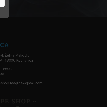
ICA
l. Željka Mahovlić
2A, 48000 Koprivnica
8063048
189
eshop.maglica@gmail.com