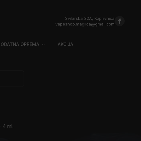
Svilarska 32A, Koprivnica
vapeshop.maglica@gmail.com
DODATNA OPREMA
AKCIJA
 4 ml.