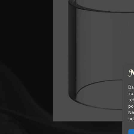
Da
za
te
po
Ne
od