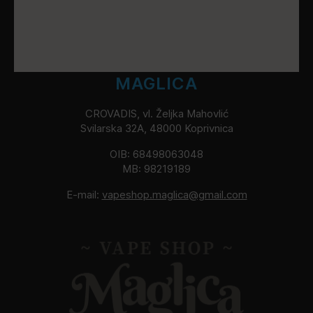
MAGLICA
CROVADIS, vl. Željka Mahovlić
Svilarska 32A, 48000 Koprivnica
OIB: 68498063048
MB: 98219189
E-mail:
vapeshop.maglica@gmail.com