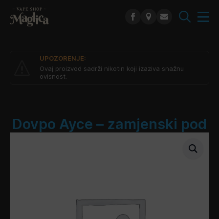
Search
for:
UPOZORENJE:
Ovaj proizvod sadrži nikotin koji izaziva snažnu
ovisnost.
Dovpo Ayce – zamjenski pod