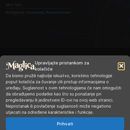
SKU:
N/A
Kategorije:
Atomizeri
,
Pod atomizeri
Upravljajte pristankom za
kolačiće
Da bismo pružili najbolje iskustvo, koristimo tehnologije
RADNO VRIJEME
poput kolačića za čuvanje i/ili pristup informacijama o
uređaju. Suglasnost s ovim tehnologijama će nam omogućiti
da obrađujemo podatke kao što su ponašanje pri
Ponedjeljak
9.00 - 19.00
pregledavanju ili jedinstveni ID-ovi na ovoj web stranici.
Nepristanak ili povlačenje suglasnosti može negativno
Utorak
9.00 - 16.00
utjecati na određene karakteristike i funkcije.
Srijeda
9.00 - 16.00
Prihvati