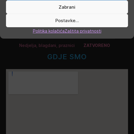
Četvrtak
9.00 - 16.00
Zabrani
Petak
9.00 - 19.00
Postavke...
Politika kolačića
Zaštita privatnosti
Subota
9.00 - 13.00
Nedjelja, blagdani, praznici
ZATVORENO
GDJE SMO