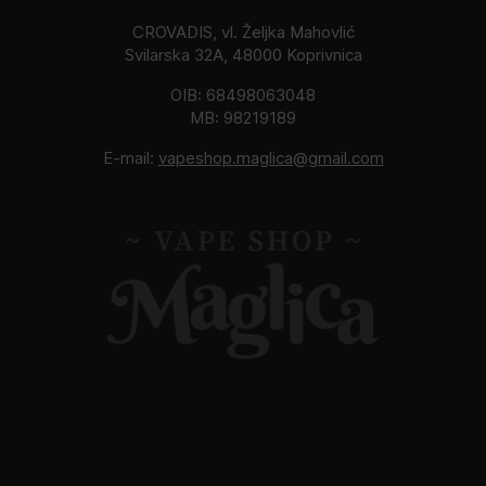
CROVADIS, vl. Željka Mahovlić
Svilarska 32A, 48000 Koprivnica
OIB: 68498063048
MB: 98219189
E-mail:
vapeshop.maglica@gmail.com