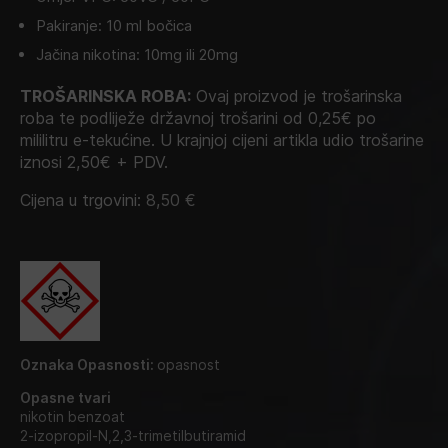
Pakiranje: 10 ml bočica
Jačina nikotina: 10mg ili 20mg
TROŠARINSKA ROBA:
Ovaj proizvod je trošarinska
roba te podliježe državnoj trošarini od 0,25€ po
mililitru e-tekućine. U krajnjoj cijeni artikla udio trošarine
iznosi 2,50€ + PDV.
Cijena u trgovini:
8,50
€
Oznaka Opasnosti:
opasnost
Opasne tvari
nikotin benzoat
2-izopropil-N,2,3-trimetilbutiramid