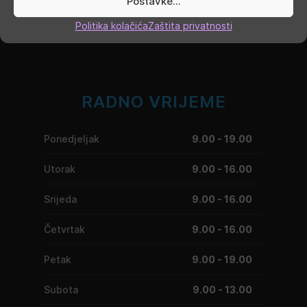
Postavke...
Politika kolačića
Zaštita privatnosti
RADNO VRIJEME
Ponedjeljak
9.00 - 19.00
Utorak
9.00 - 16.00
Srijeda
9.00 - 16.00
Četvrtak
9.00 - 16.00
Petak
9.00 - 19.00
Subota
9.00 - 13.00