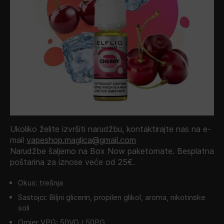
Ukoliko želite izvršiti narudžbu, kontaktirajte nas na e-
mail
vapeshop.maglica@gmail.com
Narudžbe šaljemo na Box Now paketomate. Besplatna
poštarina za iznose veće od 25€.
Okus: trešnja
Sastojci: Biljni glicerin, propilen glikol, aroma, nikotinske
soli
Omjer VPG: 50VG / 50PG