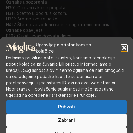
Oznake upozorenja
H301 Otrovno ako se proguta.
H312 Štetno u dodiru s kožom.
H332 Štetno ako se udiše.
H412 Štetno za vodeni okoliš s dugotrajnim učincima.
Oznake obavijesti
P102 Čuvati izvan dohvata djece.
P264 Nakon uporabe temeljito oprati ruke.
Upravljajte pristankom za
P271 Rabiti samo na otvorenom ili u dobro prozračenom
kolačiće
prostoru.
Da bismo pružili najbolje iskustvo, koristimo tehnologije
P301 + P31 AKO SE PROGUTA: odmah nazvati CENTAR ZA
poput kolačića za čuvanje i/ili pristup informacijama o
KONTROLU OTROVANJA/liječnika
P405 Skladištiti pod ključem.
uređaju. Suglasnost s ovim tehnologijama će nam omogućiti
P501 Odložiti sadržaj/spremnik u skladu s lokalnim propisima
da obrađujemo podatke kao što su ponašanje pri
o odvojenom sakupljanju otpada.
pregledavanju ili jedinstveni ID-ovi na ovoj web stranici.
Nepristanak ili povlačenje suglasnosti može negativno
SKU:
N/A
utjecati na određene karakteristike i funkcije.
Kategorije:
10 ml nic salt e-tekućine
,
E-tekućine
Oznake:
Elf Bar
,
elfliq
Prihvati
Zabrani