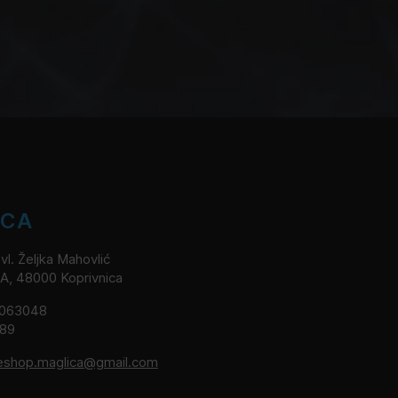
ICA
l. Željka Mahovlić
2A, 48000 Koprivnica
8063048
189
eshop.maglica@gmail.com