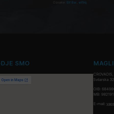
Oznake:
Elf Bar
,
elfliq
GDJE SMO
MAGL
CROVADIS, v
Svilarska 3
OIB: 6849
MB: 98219
E-mail:
vap