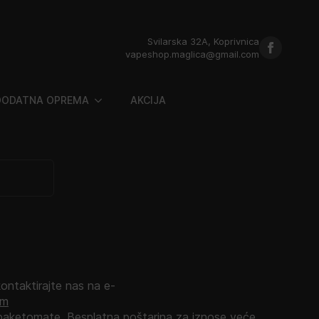
Svilarska 32A, Koprivnica
vapeshop.maglica@gmail.com
DODATNA OPREMA
AKCIJA
kontaktirajte nas na e-
om
aketomate. Besplatna poštarina za iznose veće