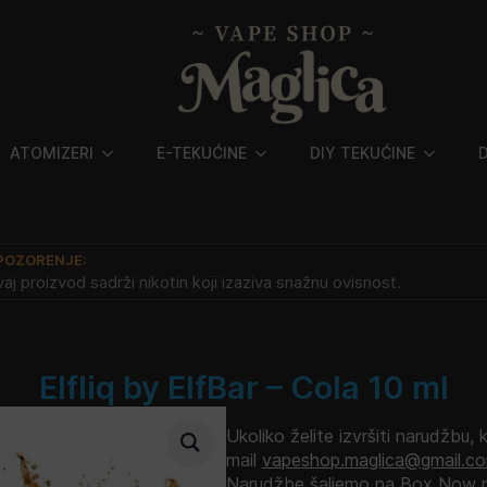
ATOMIZERI
E-TEKUĆINE
DIY TEKUĆINE
POZORENJE:
aj proizvod sadrži nikotin koji izaziva snažnu ovisnost.
Elfliq by ElfBar – Cola 10 ml
Ukoliko želite izvršiti narudžbu, 
mail
vapeshop.maglica@gmail.c
Narudžbe šaljemo na Box Now p