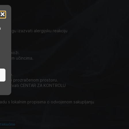
a
en – mogu izazvati alergijsku reakciju
ju na koži.
trajnim učincima.
i ruke.
u dobro prozračenom prostoru.
ah nazvati CENTAR ZA KONTROLU
ladu s lokalnim propisima o odvojenom sakupljanju
-tekućine