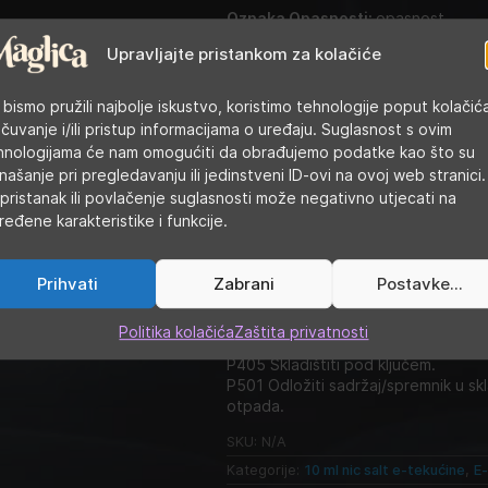
Oznaka Opasnosti:
opasnost
Upravljajte pristankom za kolačiće
Opasne tvari
nikotin benzoat
2-izopropil-N,2,3-trimetilbutiramid
 bismo pružili najbolje iskustvo, koristimo tehnologije poput kolačić
citral, limunovo ulje, neral, terpinol
 čuvanje i/ili pristup informacijama o uređaju. Suglasnost s ovim
Oznake upozorenja
hnologijama će nam omogućiti da obrađujemo podatke kao što su
H301 Otrovno ako se proguta.
našanje pri pregledavanju ili jedinstveni ID-ovi na ovoj web stranici.
H312 Štetno u dodiru s kožom.
pristanak ili povlačenje suglasnosti može negativno utjecati na
H317 Može izazvati alergijsku reakci
H412 Štetno za vodeni okoliš s dugo
ređene karakteristike i funkcije.
Oznake obavijesti
P102 Čuvati izvan dohvata djece.
P264 Nakon uporabe temeljito oprat
Prihvati
Zabrani
Postavke...
P271 Rabiti samo na otvorenom ili 
P301 + P31 AKO SE PROGUTA: odm
Politika kolačića
Zaštita privatnosti
OTROVANJA/liječnika
P405 Skladištiti pod ključem.
P501 Odložiti sadržaj/spremnik u sk
otpada.
SKU:
N/A
Kategorije:
10 ml nic salt e-tekućine
,
E