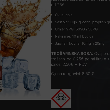
od 25€.
Okus: cola
Sastojci: Biljni glicerin, propilen 
Omjer VPG: 50VG / 50PG
Pakiranje: 10 ml bočica
Jačina nikotina: 10mg ili 20mg
TROŠARINSKA ROBA:
Ovaj proi
trošarini od 0,25€ po mililitru e-t
iznosi 2,50€ + PDV.
Cijena u trgovini:
8,50
€