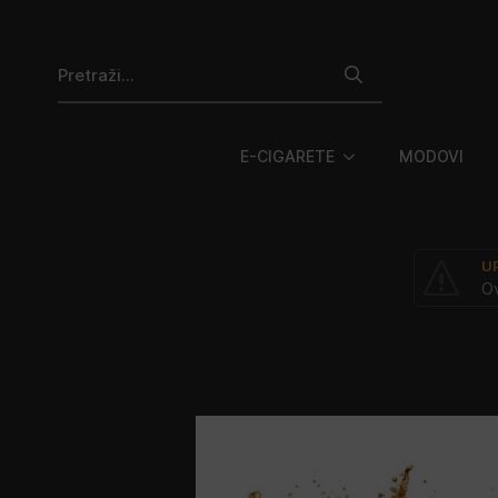
Search
for:
E-CIGARETE
MODOVI
U
Ov