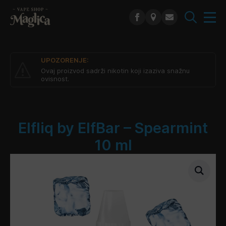
Search
for:
UPOZORENJE:
Ovaj proizvod sadrži nikotin koji izaziva snažnu
ovisnost.
Elfliq by ElfBar – Spearmint
10 ml