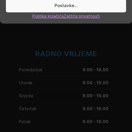
Postavke...
Politika kolačića
Zaštita privatnosti
RADNO VRIJEME
Ponedjeljak
9.00 - 19.00
Utorak
9.00 - 16.00
Srijeda
9.00 - 16.00
Četvrtak
9.00 - 16.00
Petak
9.00 - 19.00