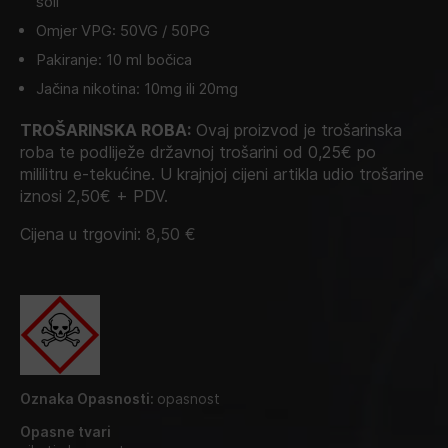
soli
Omjer VPG: 50VG / 50PG
Pakiranje: 10 ml bočica
Jačina nikotina: 10mg ili 20mg
TROŠARINSKA ROBA:
Ovaj proizvod je trošarinska
roba te podliježe državnoj trošarini od 0,25€ po
mililitru e-tekućine. U krajnjoj cijeni artikla udio trošarine
iznosi 2,50€ + PDV.
Cijena u trgovini:
8,50
€
Oznaka Opasnosti:
opasnost
Opasne tvari