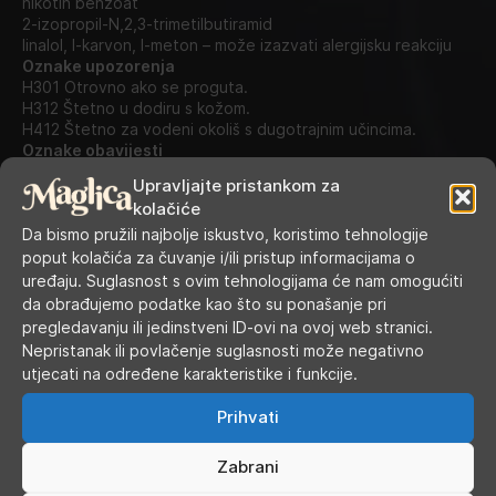
nikotin benzoat
2-izopropil-N,2,3-trimetilbutiramid
linalol, I-karvon, I-meton – može izazvati alergijsku reakciju
Oznake upozorenja
H301 Otrovno ako se proguta.
H312 Štetno u dodiru s kožom.
H412 Štetno za vodeni okoliš s dugotrajnim učincima.
Oznake obavijesti
P102 Čuvati izvan dohvata djece.
Upravljajte pristankom za
P264 Nakon uporabe temeljito oprati ruke.
kolačiće
P271 Rabiti samo na otvorenom ili u dobro prozračenom
Da bismo pružili najbolje iskustvo, koristimo tehnologije
prostoru.
P301 + P31 AKO SE PROGUTA: odmah nazvati CENTAR ZA
poput kolačića za čuvanje i/ili pristup informacijama o
KONTROLU OTROVANJA/liječnika
uređaju. Suglasnost s ovim tehnologijama će nam omogućiti
P405 Skladištiti pod ključem.
da obrađujemo podatke kao što su ponašanje pri
P501 Odložiti sadržaj/spremnik u skladu s lokalnim propisima
pregledavanju ili jedinstveni ID-ovi na ovoj web stranici.
o odvojenom sakupljanju otpada.
Nepristanak ili povlačenje suglasnosti može negativno
utjecati na određene karakteristike i funkcije.
SKU:
N/A
Kategorije:
10 ml nic salt e-tekućine
,
E-tekućine
Prihvati
Oznake:
Elf Bar
,
elfliq
Zabrani