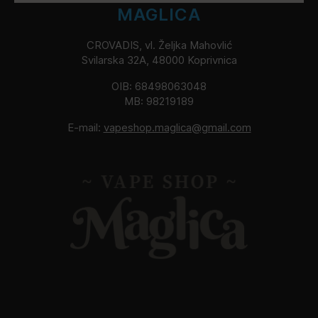
MAGLICA
CROVADIS, vl. Željka Mahovlić
Svilarska 32A, 48000 Koprivnica
OIB: 68498063048
MB: 98219189
E-mail:
vapeshop.maglica@gmail.com