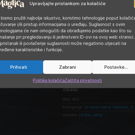
Upravljajte pristankom za kolačiće
Oznaka opasnosti
: opasnost
Opasne tvari
 bismo pružili najbolje iskustvo, koristimo tehnologije poput kolačić
nikotin benzoat
 čuvanje i/ili pristup informacijama o uređaju. Suglasnost s ovim
2-izopropil-N,2,3-trimetilbutiramid
hnologijama će nam omogućiti da obrađujemo podatke kao što su
Oznake upozorenja
našanje pri pregledavanju ili jedinstveni ID-ovi na ovoj web stranici.
H301+H311 Otrovno ako se proguta i
pristanak ili povlačenje suglasnosti može negativno utjecati na
H412 Štetno za vodeni okoliš s dugo
Oznake obavijesti
ređene karakteristike i funkcije.
P101 Ako je potrebna liječnička pomo
P102 Čuvati izvan dohvata djece.
P264 Nakon uporabe temeljito oprat
Prihvati
Zabrani
Postavke...
P271 Rabiti samo na otvorenom ili 
P405 Skladištiti pod ključem.
Politika kolačića
Zaštita privatnosti
P501 Odložiti sadržaj/spremnik u sk
otpada.
SKU:
N/A
Kategorije:
10 ml nic salt e-tekućine
,
E
Oznake:
Elf Bar
,
elfliq