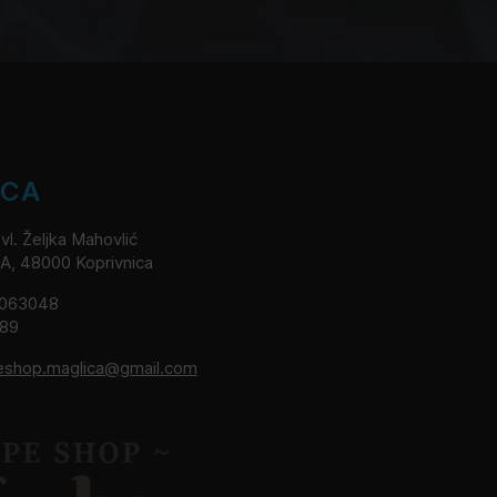
ICA
l. Željka Mahovlić
2A, 48000 Koprivnica
8063048
189
eshop.maglica@gmail.com