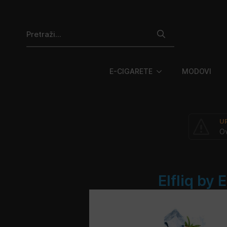
Search
for:
E-CIGARETE
MODOVI
U
Ov
Elfliq by