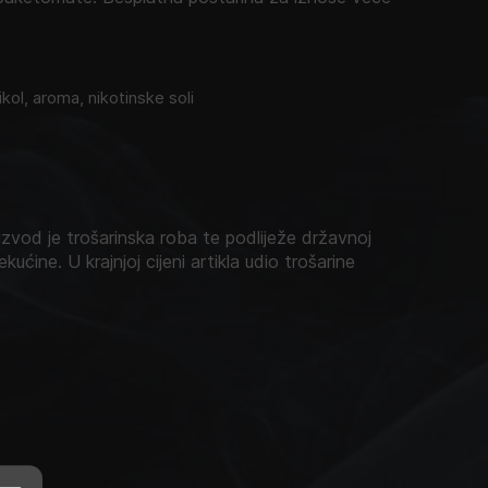
glikol, aroma, nikotinske soli
zvod je trošarinska roba te podliježe državnoj
ekućine. U krajnjoj cijeni artikla udio trošarine