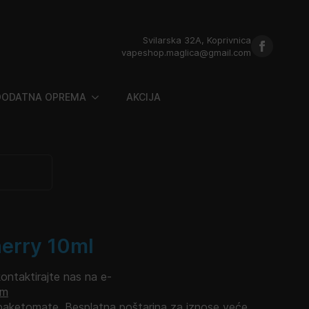
Svilarska 32A, Koprivnica
vapeshop.maglica@gmail.com
DODATNA OPREMA
AKCIJA
herry 10ml
kontaktirajte nas na e-
om
aketomate. Besplatna poštarina za iznose veće