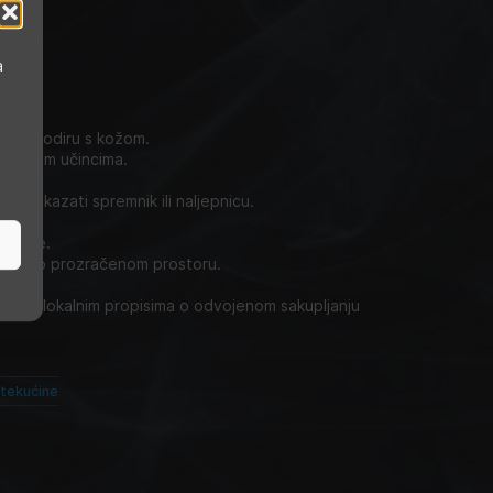
a
li u dodiru s kožom.
trajnim učincima.
ć pokazati spremnik ili naljepnicu.
i ruke.
u dobro prozračenom prostoru.
ladu s lokalnim propisima o odvojenom sakupljanju
-tekućine