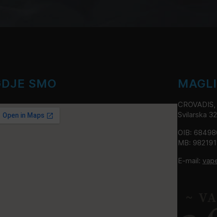
GDJE SMO
MAGL
CROVADIS, v
Svilarska 3
OIB: 6849
MB: 98219
E-mail:
vap