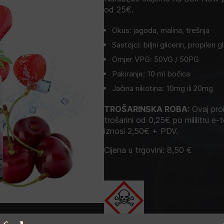
od 25€.
Okus: jagoda, malina, trešnja
Sastojci: biljni glicerin, propilen 
Omjer VPG: 50VG / 50PG
Pakiranje: 10 ml bočica
Jačina nikotina: 10mg ili 20mg
TROŠARINSKA ROBA:
Ovaj proi
trošarini od 0,25€ po mililitru e-t
iznosi 2,50€ + PDV.
Cijena u trgovini:
8,50
€