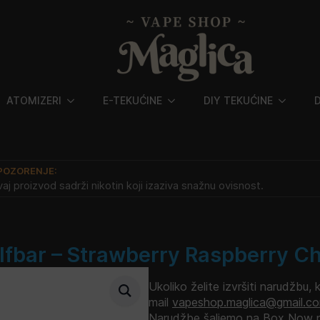
ATOMIZERI
E-TEKUĆINE
DIY TEKUĆINE
POZORENJE:
aj proizvod sadrži nikotin koji izaziva snažnu ovisnost.
 Elfbar – Strawberry Raspberry C
Ukoliko želite izvršiti narudžbu, 
mail
vapeshop.maglica@gmail.c
Narudžbe šaljemo na Box Now p