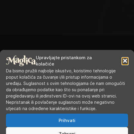
Upravljajte pristankom za
kolačiće
RADNO VRIJEME
Da bismo pružili najbolje iskustvo, koristimo tehnologije
poput kolačića za čuvanje i/ili pristup informacijama o
uređaju. Suglasnost s ovim tehnologijama će nam omogućiti
Ponedjeljak
9.00 - 19.00
da obrađujemo podatke kao što su ponašanje pri
pregledavanju ili jedinstveni ID-ovi na ovoj web stranici.
Utorak
9.00 - 16.00
Nepristanak ili povlačenje suglasnosti može negativno
utjecati na određene karakteristike i funkcije.
Srijeda
9.00 - 16.00
Prihvati
Četvrtak
9.00 - 16.00
Zabrani