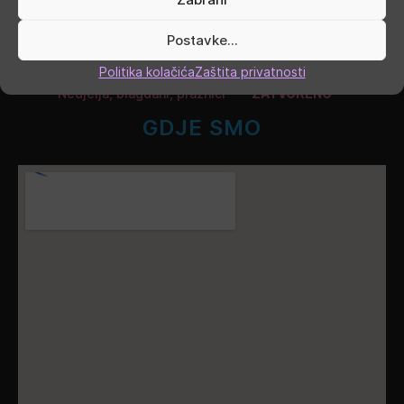
Petak
9.00 - 19.00
Postavke...
Subota
9.00 - 13.00
Politika kolačića
Zaštita privatnosti
Nedjelja, blagdani, praznici
ZATVORENO
GDJE SMO