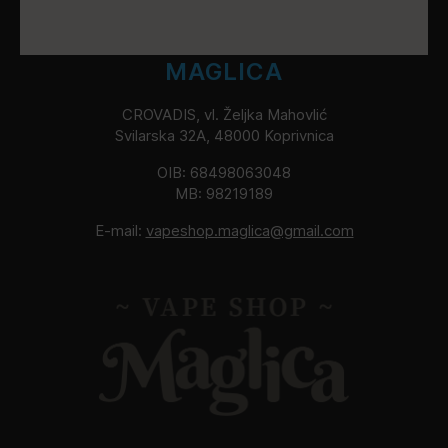
MAGLICA
CROVADIS, vl. Željka Mahovlić
Svilarska 32A, 48000 Koprivnica
OIB: 68498063048
MB: 98219189
E-mail:
vapeshop.maglica@gmail.com